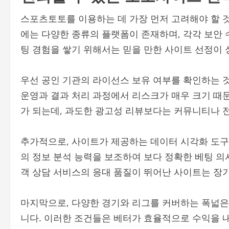
스포츠토토를 이용하는 데 가장 먼저 고려해야 할 것
에는 다양한 종류의 플랫폼이 존재하며, 각각 보안 수
팅 경험을 쌓기 위해서는 믿을 만한 사이트 선정이 
우선 공인 기관의 라이선스 보유 여부를 확인하는 
운영과 결과 처리 과정에서 리스크가 매우 크기 때문
가 되는데, 과도한 광고성 리뷰보다는 커뮤니티나 
추가적으로, 사이트가 제공하는 데이터 시각화 도구
의 정보 분석 능력을 보조하여 보다 정확한 베팅 의
객 상담 서비스의 응대 품질이 뛰어난 사이트는 장
마지막으로, 다양한 경기와 리그를 커버하는 폭넓은
니다. 이러한 조건들은 베터가 효율적으로 수익을 내