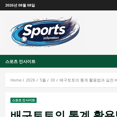
Skip
2026년 08월 08일
to
content
스포츠 인사이트
Home
2026
5월
30
배구토토의 통계 활용법과 실전 
스포츠 인사이트
배구토토의 통계 활용