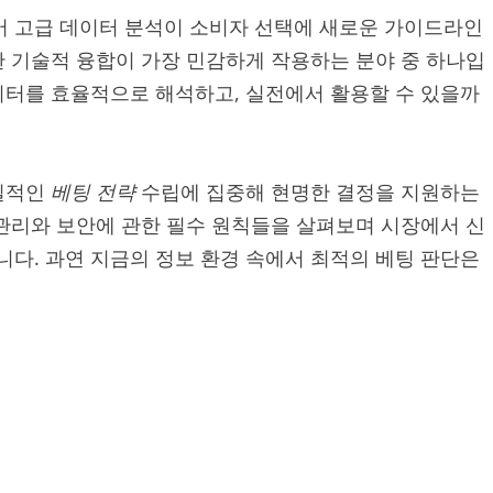
 고급 데이터 분석이 소비자 선택에 새로운 가이드라인
한 기술적 융합이 가장 민감하게 작용하는 분야 중 하나입
이터를 효율적으로 해석하고, 실전에서 활용할 수 있을까
질적인
베팅 전략
수립에 집중해 현명한 결정을 지원하는
 관리와 보안에 관한 필수 원칙들을 살펴보며 시장에서 신
다. 과연 지금의 정보 환경 속에서 최적의 베팅 판단은