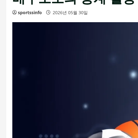
sportssinfo
2026년 05월 30일