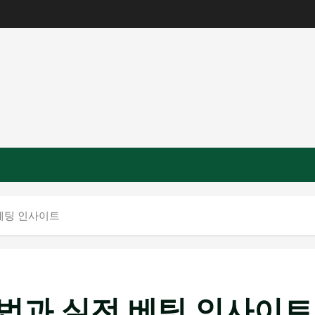
베팅 인사이트
법과 실전 베팅 인사이트