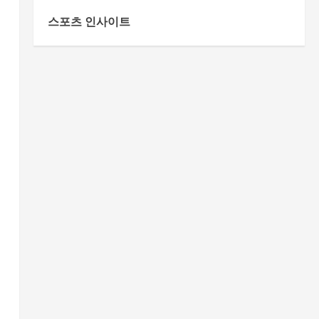
스포츠 인사이트