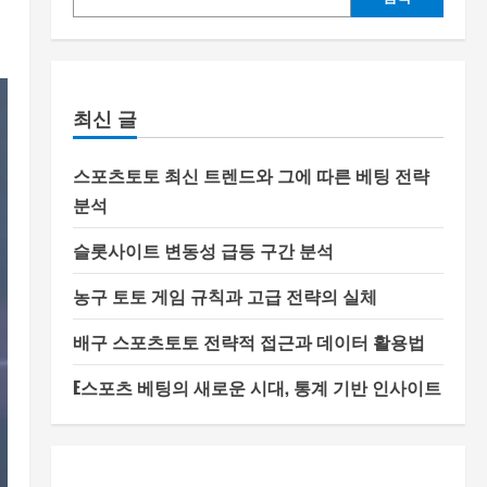
최신 글
스포츠토토 최신 트렌드와 그에 따른 베팅 전략
분석
슬롯사이트 변동성 급등 구간 분석
농구 토토 게임 규칙과 고급 전략의 실체
배구 스포츠토토 전략적 접근과 데이터 활용법
E스포츠 베팅의 새로운 시대, 통계 기반 인사이트