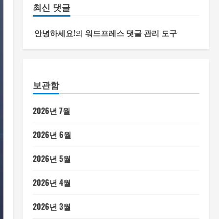
최신 댓글
안녕하세요!
의
워드프레스 댓글 관리 도구
보관함
2026년 7월
2026년 6월
2026년 5월
2026년 4월
2026년 3월