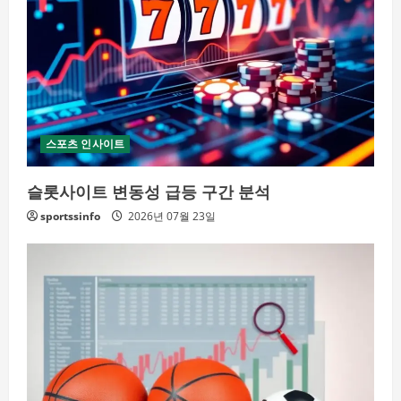
스포츠 인사이트
슬롯사이트 변동성 급등 구간 분석
sportssinfo
2026년 07월 23일