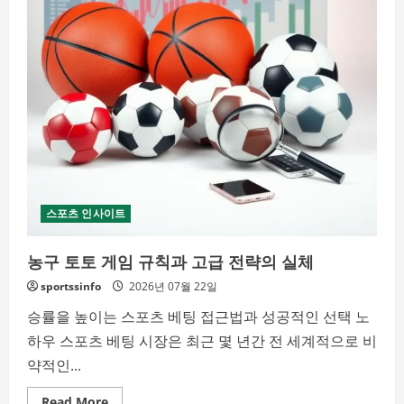
구
간
분
석
스포츠 인사이트
농구 토토 게임 규칙과 고급 전략의 실체
sportssinfo
2026년 07월 22일
승률을 높이는 스포츠 베팅 접근법과 성공적인 선택 노
하우 스포츠 베팅 시장은 최근 몇 년간 전 세계적으로 비
약적인...
Read
Read More