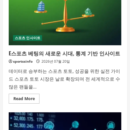
법
스포츠 인사이트
E스포츠 베팅의 새로운 시대, 통계 기반 인사이트
sportssinfo
2026년 07월 20일
데이터로 승부하는 스포츠 토토, 성공을 위한 실전 가이
드 스포츠 토토 시장은 날로 확장되며 전 세계적으로 수
많은 팬들을...
Read
Read More
more
about
E
스
포
츠
베