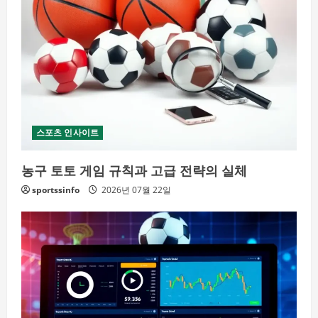
스포츠 인사이트
농구 토토 게임 규칙과 고급 전략의 실체
sportssinfo
2026년 07월 22일