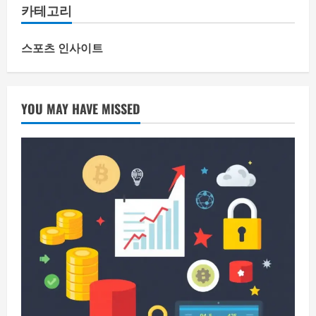
카테고리
스포츠 인사이트
YOU MAY HAVE MISSED