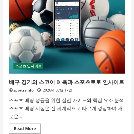
이
터
로
승
리
전
략
세
우
기
스포츠 인사이트
배구 경기의 스코어 예측과 스포츠토토 인사이트
sportssinfo
2026년 07월 17일
스포츠 베팅 성공을 위한 실전 가이드와 핵심 요소 분석
스포츠 베팅 시장은 전 세계적으로 빠르게 성장하며 새
로운...
Read
Read More
more