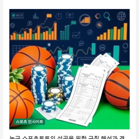
about
배
구
경
기
의
스
코
어
예
측
과
스
포
츠
토
토
인
사
이
트
스포츠 인사이트
농구 스포츠토토의 성공을 위한 규칙 해설과 결