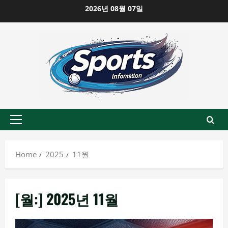
Skip
2026년 08월 07일
to
content
Primary
Menu
Home
2025
11월
[월:]
2025년 11월