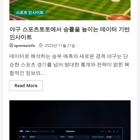
스포츠 인사이트
야구 스포츠토토에서 승률을 높이는 데이터 기반
인사이트
sportssinfo
2025년 11월 21일
데이터로 해석하는 승부 예측의 새로운 경계 야구는 단
순한 스포츠 경기를 넘어 방대한 통계와 전략이 얽힌 복
합적인 정보의...
Read
Read More
more
about
야
구
스
포
츠
토
토
에
서
승