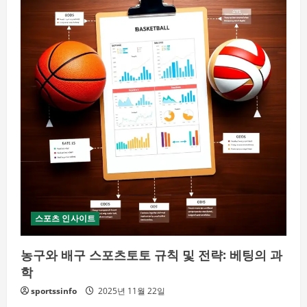
츠
토
토
트
렌
드
로
본
축
구
베
팅
전
략
완
벽
가
이
드
스포츠 인사이트
농구와 배구 스포츠토토 규칙 및 전략: 베팅의 과
학
sportssinfo
2025년 11월 22일