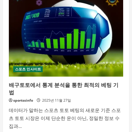
미
래
예
측
과
전
략
분
석
스포츠 인사이트
배구토토에서 통계 분석을 통한 최적의 베팅 기
법
sportssinfo
2025년 11월 27일
데이터가 말하는 스포츠 토토 베팅의 새로운 기준 스포
츠 토토 시장은 이제 단순한 운이 아닌, 정밀한 정보 수
집과...