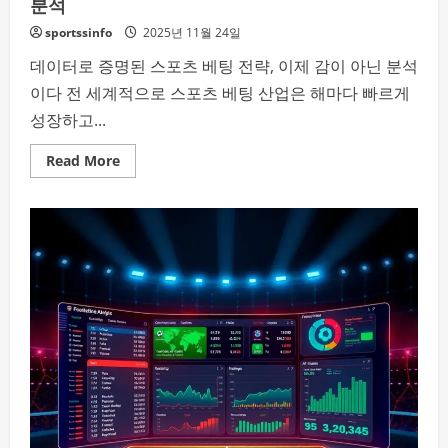
분석
sportssinfo
2025년 11월 24일
데이터로 증명된 스포츠 베팅 전략, 이제 감이 아닌 분석
이다 전 세계적으로 스포츠 베팅 산업은 해마다 빠르게
성장하고...
Read
Read More
more
about
E
스
포
츠
토
토
와
최
신
메
타
트
렌
드
를
활
용
한