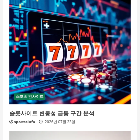
스포츠 인사이트
슬롯사이트 변동성 급등 구간 분석
sportssinfo
2026년 07월 23일