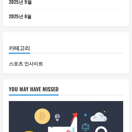
2025년 9월
2025년 8월
카테고리
스포츠 인사이트
YOU MAY HAVE MISSED