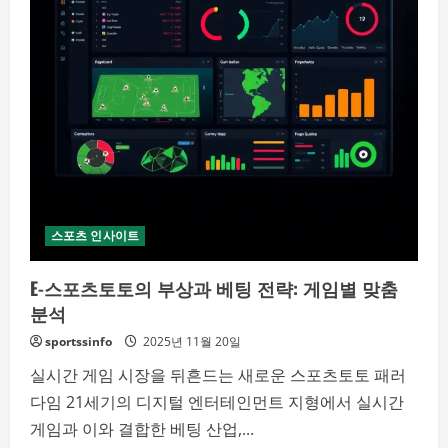
률
을
높
이
는
데
이
터
기
반
인
사
이
트
스포츠 인사이트
E-스포츠토토의 부상과 베팅 전략: 게임별 맞춤
분석
sportssinfo
2025년 11월 20일
실시간 게임 시장을 뒤흔드는 새로운 스포츠토토 패러
다임 21세기의 디지털 엔터테인먼트 지형에서 실시간
게임과 이와 결합한 베팅 산업,...