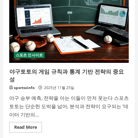
는
승
률
향
상
법
스포츠 인사이트
야구토토의 게임 규칙과 통계 기반 전략의 중요
성
sportssinfo
2025년 11월 25일
야구 승부 예측, 전략을 아는 이들이 먼저 웃는다 스포츠
토토는 단순한 도박을 넘어, 분석과 전략이 요구되는 ‘데
이터 기반의...
Read
Read More
more
about