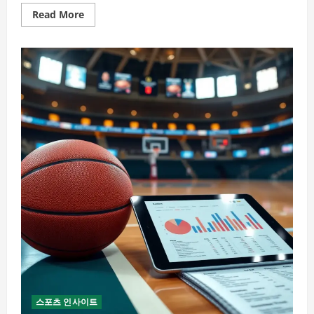
Read
Read More
more
about
배
구
토
토
에
서
통
계
분
석
을
통
한
최
적
의
베
팅
기
법
스포츠 인사이트