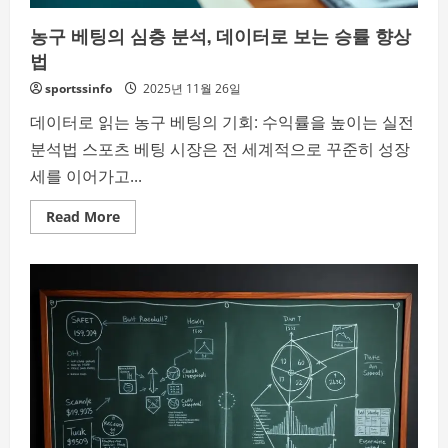
농구 베팅의 심층 분석, 데이터로 보는 승률 향상
법
sportssinfo
2025년 11월 26일
데이터로 읽는 농구 베팅의 기회: 수익률을 높이는 실전
분석법 스포츠 베팅 시장은 전 세계적으로 꾸준히 성장
세를 이어가고...
Read
Read More
more
about
농
구
베
팅
의
심
층
분
석,
데
이
터
로
보