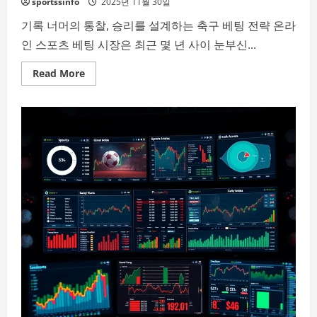
sportssinfo
2025년 11월 30일
기록 너머의 통찰, 승리를 설계하는 축구 베팅 전략 온라
인 스포츠 베팅 시장은 최근 몇 년 사이 눈부신...
Read
Read More
more
about
스
포
츠
토
토
에
서
의
축
구
베
팅,
실
전
사
례
와
통
계
기
반
인