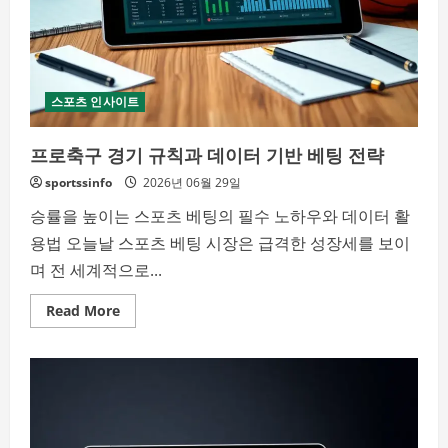
스포츠 인사이트
프로축구 경기 규칙과 데이터 기반 베팅 전략
sportssinfo
2026년 06월 29일
승률을 높이는 스포츠 베팅의 필수 노하우와 데이터 활
용법 오늘날 스포츠 베팅 시장은 급격한 성장세를 보이
며 전 세계적으로...
Read
Read More
more
about
프
로
축
구
경
기
규