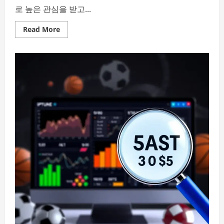
로 높은 관심을 받고...
Read
Read More
more
about
스
포
츠
토
토
트
렌
드
분
석
과
최
신
베
팅
사
례
깊
이
알
아
보
기