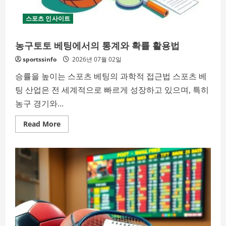
스포츠 인사이트
농구토토 베팅에서의 통계와 확률 활용법
sportssinfo
2026년 07월 02일
승률을 높이는 스포츠 베팅의 과학적 접근법 스포츠 베
팅 산업은 전 세계적으로 빠르게 성장하고 있으며, 특히
농구 경기와...
Read
Read More
more
about
농
구
토
토
베
팅
에
서
의
통
계
와