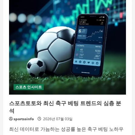
주
목
해
야
할
스
포
츠
토
토
전
략
가
이
드
스포츠 인사이트
스포츠토토와 최신 축구 베팅 트렌드의 심층 분
석
sportssinfo
2026년 07월 03일
최신 데이터로 가늠하는 성공률 높은 축구 베팅 노하우