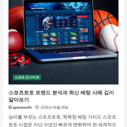
칙
과
데
이
터
기
반
베
팅
전
략
스포츠 인사이트
스포츠토토 트렌드 분석과 최신 베팅 사례 깊이
알아보기
sportssinfo
2026년 06월 28일
승리를 부르는 스포츠토토, 똑똑한 베팅 가이드 스포츠
토토 시장은 지난 수년간 빠르게 변화하며 전 세계적으