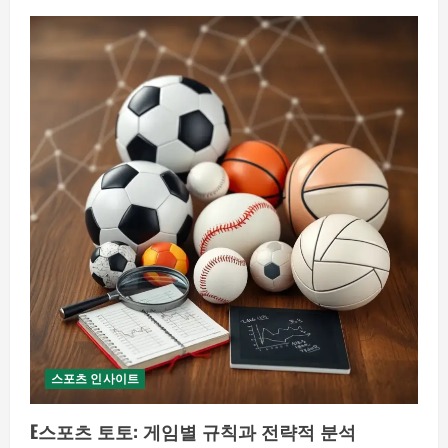
야
구
토
토
경
기
분
석
으
로
승
률
높
이
기
스포츠 인사이트
E스포츠 토토: 게임별 규칙과 전략적 분석