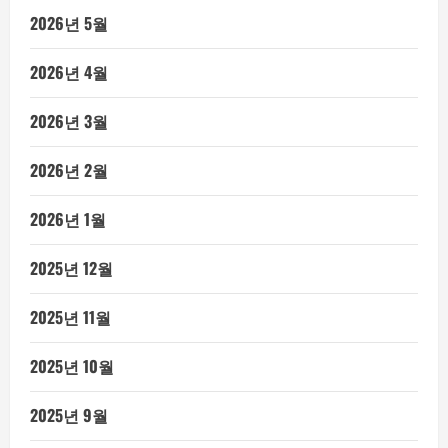
2026년 5월
2026년 4월
2026년 3월
2026년 2월
2026년 1월
2025년 12월
2025년 11월
2025년 10월
2025년 9월