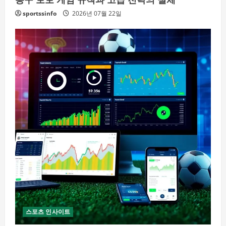
sportssinfo
2026년 07월 22일
스포츠 인사이트