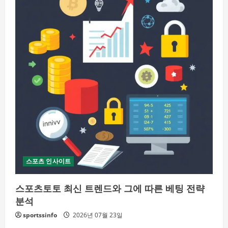
스포츠 인사이트
스포츠토토 최신 트렌드와 그에 따른 베팅 전략
분석
sportssinfo
2026년 07월 23일