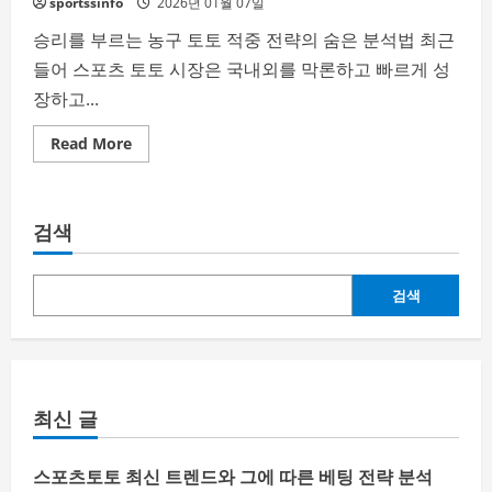
sportssinfo
2026년 01월 07일
승리를 부르는 농구 토토 적중 전략의 숨은 분석법 최근
들어 스포츠 토토 시장은 국내외를 막론하고 빠르게 성
장하고...
Read
Read More
more
about
농
구
스
검색
포
츠
토
토
베
검색
팅
승
률
향
상
을
위
최신 글
한
데
이
터
스포츠토토 최신 트렌드와 그에 따른 베팅 전략 분석
분