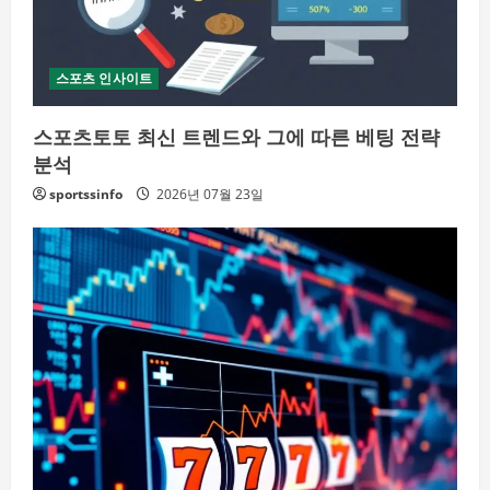
스포츠 인사이트
스포츠토토 최신 트렌드와 그에 따른 베팅 전략
분석
sportssinfo
2026년 07월 23일