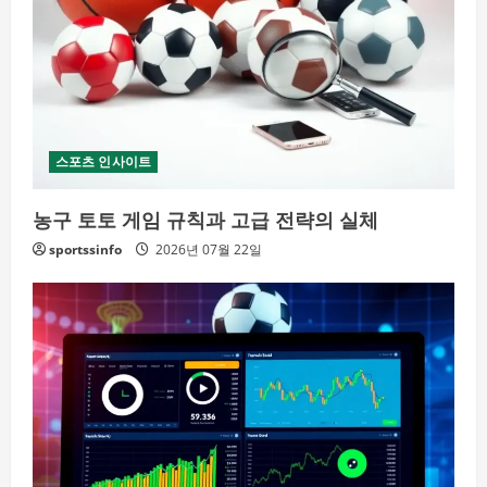
스포츠 인사이트
농구 토토 게임 규칙과 고급 전략의 실체
sportssinfo
2026년 07월 22일