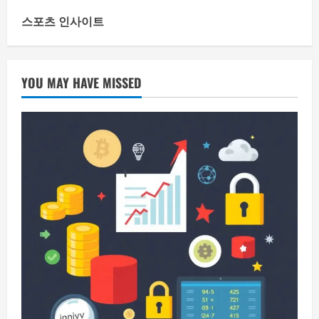
스포츠 인사이트
YOU MAY HAVE MISSED