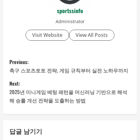
sportssinfo
Administrator
Visit Website
View All Posts
P
Previous:
o
축구 스포츠토토 전략, 게임 규칙부터 실전 노하우까지
s
Next:
2025년 미니게임 베팅 패턴을 머신러닝 기반으로 해석
t
해 승률 개선 전략을 도출하는 방법
n
a
답글 남기기
v