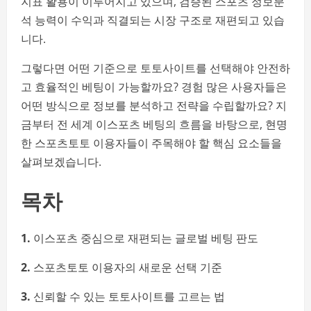
지표 활용이 이루어지고 있으며, 검증된 스포츠 정보분
석 능력이 수익과 직결되는 시장 구조로 재편되고 있습
니다.
그렇다면 어떤 기준으로 토토사이트를 선택해야 안전하
고 효율적인 베팅이 가능할까요? 경험 많은 사용자들은
어떤 방식으로 정보를 분석하고 전략을 수립할까요? 지
금부터 전 세계 이스포츠 베팅의 흐름을 바탕으로, 현명
한 스포츠토토 이용자들이 주목해야 할 핵심 요소들을
살펴보겠습니다.
목차
1.
이스포츠 중심으로 재편되는 글로벌 베팅 판도
2.
스포츠토토 이용자의 새로운 선택 기준
3.
신뢰할 수 있는 토토사이트를 고르는 법