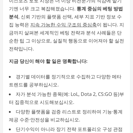
이스포츠 토토 시장은 더 이상 비전문가의 직감에 맡기
기엔 너무 크고 복잡해졌습니다.
통계 중심의 베팅 방법
분석
, 신뢰 기반의 플랫폼 선택, 세부 지표 기반 정보 수
집 능력은
지속 가능한 수익 구조의 중심축
이 됩니다. 지
금까지 살펴본 세계적인 베팅 전략과 분석 사례들은 단
순한 팁 그 이상으로, 실질적 행동으로 이어져야 할 실전
전략입니다.
지금 당신이 해야 할 일은 명확합니다:
경기별 데이터를 정기적으로 수집하고 다양한 메타
트렌드를 공부하십시오.
자가 분석 가능한 종목(예: LoL, Dota 2, CS:GO 등)부
터 집중적으로 시도해보십시오.
다양한 플랫폼을 검증 리스트로 정리하여 기능·통계
제공 수준·안전성을 비교하십시오.
단기수익이 아니라 장기 전략 포트폴리오 구성 관점