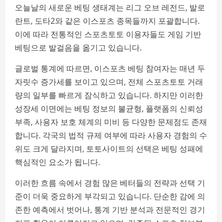
오늘날의 새로운 베팅 생태계는 리그 오브 레전드, 발로
란트, 도타2와 같은 이스포츠 종목들까지 포괄합니다.
이에 따라 전통적인 스포츠토토 이용자들도 게임 기반
베팅으로 발걸음을 옮기고 있습니다.
글로벌 통계에 따르면, 이스포츠 베팅 참여자는 매년 두
자릿수 증가세를 보이고 있으며, 전체 스포츠토토 거래
량의 일부를 빠르게 잠식하고 있습니다. 하지만 이러한
성장세 이면에는 베팅 정보의 불균형, 플랫폼의 신뢰성
부족, 사용자 보호 체계의 미비 등 다양한 문제점도 존재
합니다. 각국의 법적 규제 여부에 따라 사용자 경험의 수
위도 크게 달라지며, 토토사이트의 선택은 베팅 성패에
핵심적인 요소가 됩니다.
이러한 흐름 속에서 경험 많은 베터들의 전략과 선택 기
준이 더욱 중요하게 부각되고 있습니다. 단순한 감에 의
존한 예측에서 벗어나, 통계 기반 분석과 전문적인 경기