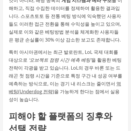
것이 아니라, 해당 종목의
게임 시스템과 메타 구조
를 이
해하고, 직접 수집한 데이터를 정제하여 활용한 결과입
니다. 스포츠토토 등 전통 베팅 방식에 익숙했던 사용자
들도 이러한 접근 전환을 통해 수익성을 높이고 있으며,
실제로 이와 같은 베팅방법 분석을 체계화한 사용자들
은 평균 손실률이 30% 이상 감소한 보고도 존재합니다.
특히 아시아권에서는 최근 발로란트, LoL 국제 대회를
대상으로
‘오브젝트 점령 시간 예측 베팅’
을 활용한 베팅
전략이 각광을 받고 있습니다. LoL의 경우 바론 또는 드
래곤 첫 점령 시간을 기준으로 특정 구간 내 성공 여부를
예측하는 방식으로, 이는 경기 내 리스크는 줄이면서
역
베팅(Underdog 전략)
을 가능하게 한다는 점에서 실용
성이 높습니다.
피해야 할 플랫폼의 징후와
선택 전략