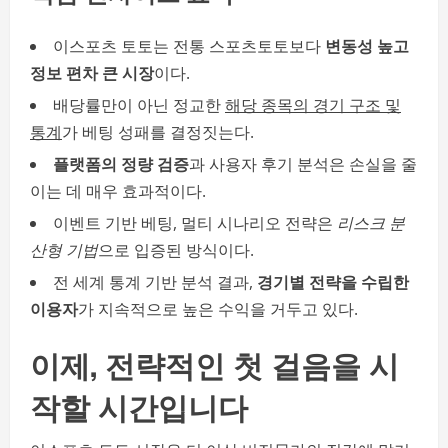
이스포츠 토토는 전통 스포츠토토보다
변동성 높고
정보 편차 큰 시장
이다.
배당률만이 아닌 정교한
해당 종목의 경기 구조 및
통계
가 베팅 성패를 결정짓는다.
플랫폼의 정량 검증
과 사용자 후기 분석은 손실을 줄
이는 데 매우 효과적이다.
이벤트 기반 베팅, 멀티 시나리오 전략은
리스크 분
산형 기법
으로 입증된 방식이다.
전 세계 통계 기반 분석 결과,
경기별 전략을 수립한
이용자
가 지속적으로 높은 수익을 거두고 있다.
이제, 전략적인 첫 걸음을 시
작할 시간입니다