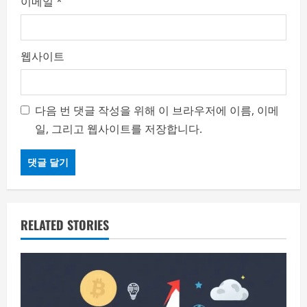
이메일
*
웹사이트
다음 번 댓글 작성을 위해 이 브라우저에 이름, 이메
일, 그리고 웹사이트를 저장합니다.
RELATED STORIES