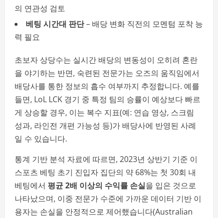
의 연관성 검토
베팅 시간대 판단
– 배당 변화 직전의 모멘텀 포착 능
력 필요
초보자 상당수는 실시간 배당의 변동성이 오히려 혼란
을 야기하는 반면, 숙련된 전문가는 오즈의 움직임에서
배당사를 통한 정보의 흡수 여부까지 추정합니다. 예를
들면, LoL LCK 경기 중 특정 팀의 승률이 예상보다 빠르
게 상승할 경우, 이는 복수 지표(예: 연습 영상, 스크림
성과, 라인전 개편 가능성 등)가 배당사에 반영된 사례
일 수 있습니다.
통계 기반 분석 자료에 따르면, 2023년 상반기 기준 이
스포츠 베팅 초기 진입자 집단의 약 68%는 첫 30회 내
베팅에서
평균 2배 이상의 수익률 손실
을 입은 것으로
나타났으며, 이중 전문가 수준에 가까운 데이터 기반 이
용자는 손실을 안정적으로 제어했습니다(Australian