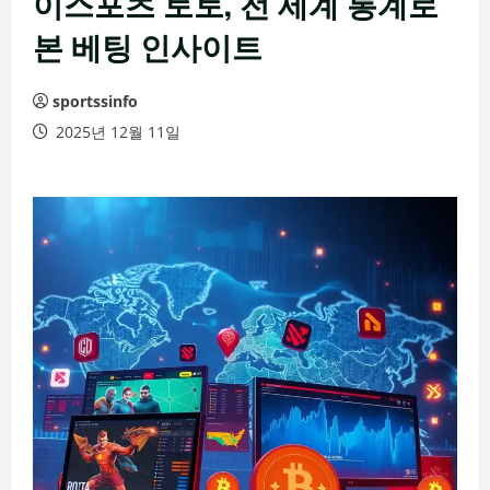
이스포츠 토토, 전 세계 통계로
본 베팅 인사이트
sportssinfo
2025년 12월 11일