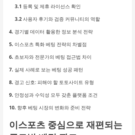
3.1
등록 및 제휴 라이선스 확인
3.2
사용자 후기와 검증 커뮤니티의 역할
4.
경기별 데이터 활용한 정보 분석 전략
5.
이스포츠 특화 베팅 전략의 차별점
6.
초보자와 전문가의 베팅 접근법 차이
7.
실제 사례로 보는 베팅 성공 패턴
8.
경고 신호: 피해야 할 토토사이트 유형
9.
안정성과 수익성 모두 갖춘 플랫폼 조건
10.
향후 베팅 시장의 변화와 준비 전략
이스포츠 중심으로 재편되는