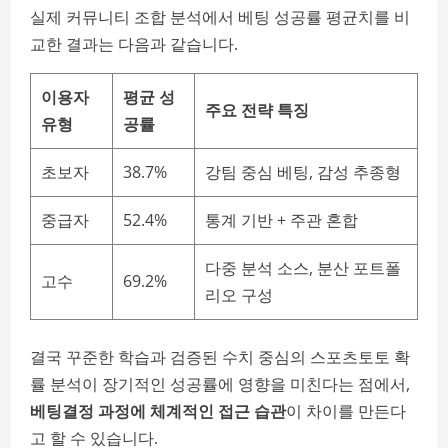
실제 커뮤니티 조합 분석에서 베팅 성공률 평균치를 비
교한 결과는 다음과 같습니다.
이용자
평균 성
주요 전략 특징
유형
공률
초보자
38.7%
강팀 중심 베팅, 감성 추종형
중급자
52.4%
통계 기반 + 주관 혼합
다중 분석 소스, 분산 포트폴
고수
69.2%
리오 구성
결국 꾸준한 학습과 검증된 수치 중심의 스포츠토토 확
률 분석이 장기적인 성공률에 영향을 미친다는 점에서,
베팅결정 과정에 체계적인 접근 습관
이 차이를 만든다
고 할 수 있습니다.