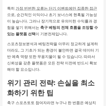
특히
가장 빈번한 오류는 단기 이벤트에만 집중한 접근
으로, 순간적인 이익이나 초기 보너스에 현혹될 가능성
이 높습니다. 그러나 장기적으로 유의미한 수익률과 경
험을 쌓기 위해서는
축구 베팅의 전체 흐름을 조망할 수
있는 플랫폼 선택
이 기본전제입니다.
스포츠정보분석과 베팅전략을 아무리 정교하게 설계하
더라도, 그 기초가 되는 환경이 불안하면 결국 데이터 기
반 예측 역량 또한 무용지물이 될 수 있습니다. 따라서
신뢰성을 갖춘 플랫폼은 모든 전략 이전에 반드시 확보
해야 할 요소입니다.
위기 관리 전략: 손실을 최소
화하기 위한 팁
축구 스포츠토토 참여자라면 누구나 한 번쯤은 예상치