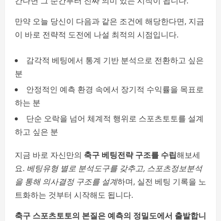
간다면 그 순간부터 진짜 의미 있는 시작이 됩니다.
만약 오늘 당신이 다음과 같은 조건에 해당한다면, 지금
이 바로 전략적 도전에 나설 최적의 시점입니다.
감각적 베팅에서 통계 기반 분석으로 전환하고 싶은
분
안정적인 예측 환경 속에서 장기적 수익률을 목표로
하는 분
단순 오락을 넘어 체계적 행위로 스포츠토토를 설계
하고 싶은 분
지금 바로 자신만의
축구 베팅전략 구조를 수립
해보세
요.
베팅유형 별로 분석도구를 갖추고, 스포츠정보분석
을 통해 의사결정 구조를 설계
하며, 실전 베팅 기록을 노
트화하는 것부터 시작해도 됩니다.
축구 스포츠토토의 본질은 예측의 정밀도에서 출발합니