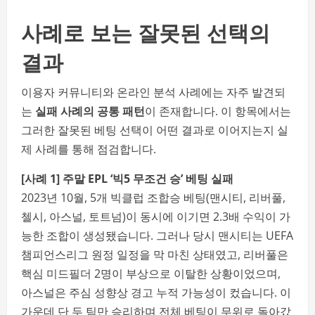
사례로 보는 잘못된 선택의
결과
이용자 커뮤니티와 온라인 분석 사례에는 자주 발견되
는
실패 사례의 공통 패턴
이 존재합니다. 이 항목에서는
그러한 잘못된 베팅 선택이 어떤 결과로 이어지는지 실
제 사례를 통해 점검합니다.
[사례 1] 주말 EPL ‘빅5 무조건 승’ 베팅 실패
2023년 10월, 5개 빅클럽 조합승 베팅(맨시티, 리버풀,
첼시, 아스널, 토트넘)이 동시에 이기면 2.3배 수익이 가
능한 조합이 생성됐습니다. 그러나 당시 맨시티는 UEFA
챔피언스리그 원정 일정을 막 마친 상태였고, 리버풀은
핵심 미드필더 2명이 부상으로 이탈한 상황이었으며,
아스널은 주심 성향상 경고 누적 가능성이 컸습니다. 이
가운데 단 두 팀만 승리하며 전체 베팅이 무위로 돌아갔