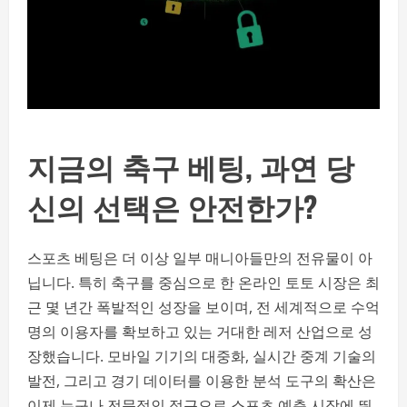
지금의 축구 베팅, 과연 당
신의 선택은 안전한가?
스포츠 베팅은 더 이상 일부 매니아들만의 전유물이 아
닙니다. 특히 축구를 중심으로 한 온라인 토토 시장은 최
근 몇 년간 폭발적인 성장을 보이며, 전 세계적으로 수억
명의 이용자를 확보하고 있는 거대한 레저 산업으로 성
장했습니다. 모바일 기기의 대중화, 실시간 중계 기술의
발전, 그리고 경기 데이터를 이용한 분석 도구의 확산은
이제 누구나 전문적인 접근으로 스포츠 예측 시장에 뛰