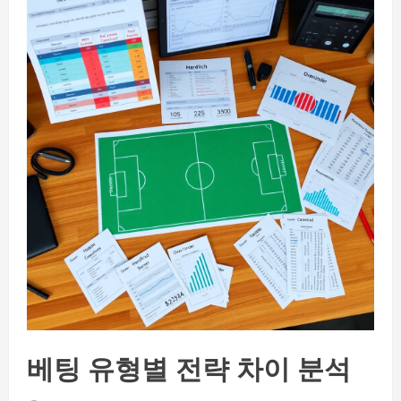
베팅 유형별 전략 차이 분석