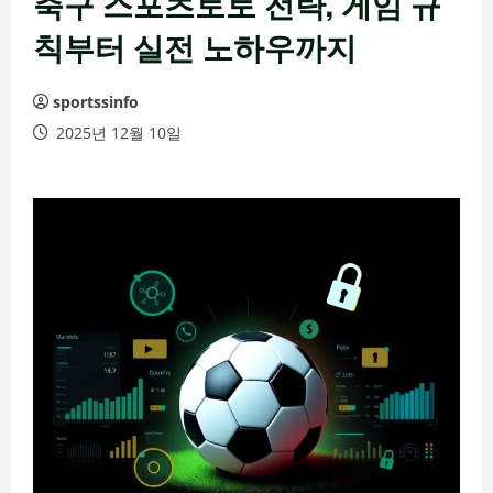
축구 스포츠토토 전략, 게임 규
칙부터 실전 노하우까지
sportssinfo
2025년 12월 10일