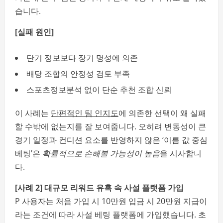
습니다.
[실패 원인]
단기 정보보다 장기 명성에 의존
배당 조합의 안정성 검토 부족
스포츠정보분석 없이 단순 추천 조합 신뢰
이 사례는
단편적인 팀 인지도
에 의존한 선택이 왜 실패
할 수밖에 없는지를 잘 보여줍니다. 오히려 변동성이 큰
경기 일정과 컨디션 요소를 반영하지 않은 ‘이름 값 중심
베팅’은
확률적으로 손해볼 가능성이 높음
을 시사합니
다.
[사례 2] 대규모 리워드 유혹 속 사설 플랫폼 가입
P 사용자는 처음 가입 시 10만원 입금 시 20만원 지급이
라는 조건에 따라 사설 베팅 플랫폼에 가입했습니다. 초