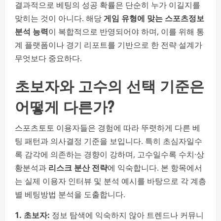
결과적으로 베팅의 성공 확률은 단순히 누가 이길지를
맞히는 것이 아니다. 해당
게임 유형에 맞는 스포츠정보
분석 능력
이 복합적으로 반영되어야 하며, 이를 위해 통
계 플랫폼이나 경기 리포트를 기반으로 한 전략 설계가
무엇보다 중요하다.
초보자와 고수의 선택 기준은
어떻게 다른가?
스포츠토토 이용자들은 경험에 따라 뚜렷하게 다른 베
팅 패턴과 의사결정 기준을 보입니다. 특히 초심자일수
록 감각에 의존하는 경향이 강하며, 고수일수록 수치·상
황분석과
리스크 분산 전략
에 익숙합니다. 본 항목에서
는 실제 이용자 인터뷰 및 분석 예시를 바탕으로 각 계층
별 베팅방법 분석을 도출합니다.
1. 초보자:
정보 탐색에 익숙하지 않아 트렌드나 커뮤니