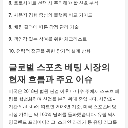
6.
토토사이트 선택 시 주의해야 할 신호 분석
7.
사용자 경험 중심의 플랫폼 비교 가이드
8.
베팅 결과에 따른 감정 관리 기술
9.
책임감 있는 참여를 위한 체크리스트
10.
전략적 접근을 위한 장기적 설계 방향
글로벌 스포츠 베팅 시장의
현재 흐름과 주요 이슈
미국은 2018년 법원 판결 이후 대다수 주에서 스포츠 베
팅을 합법화하며 산업을 본격 확대 중입니다. 시장조사
기관 Statista에 따르면 2023년 기준, 미국 스포츠베팅
시장 가치는 약 100억 달러를 돌파했습니다. 유럽 역시
잉글랜드 프리미어리그, 스페인 라리가 등 유명 리그를