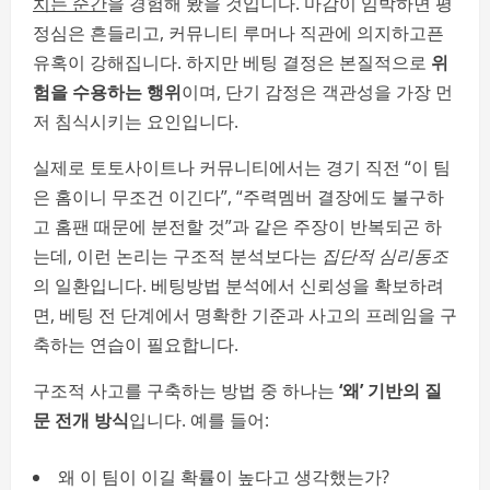
치는 순간
을 경험해 봤을 것입니다. 마감이 임박하면 평
정심은 흔들리고, 커뮤니티 루머나 직관에 의지하고픈
유혹이 강해집니다. 하지만 베팅 결정은 본질적으로
위
험을 수용하는 행위
이며, 단기 감정은 객관성을 가장 먼
저 침식시키는 요인입니다.
실제로 토토사이트나 커뮤니티에서는 경기 직전 “이 팀
은 홈이니 무조건 이긴다”, “주력멤버 결장에도 불구하
고 홈팬 때문에 분전할 것”과 같은 주장이 반복되곤 하
는데, 이런 논리는 구조적 분석보다는
집단적 심리동조
의 일환입니다. 베팅방법 분석에서 신뢰성을 확보하려
면, 베팅 전 단계에서 명확한 기준과 사고의 프레임을 구
축하는 연습이 필요합니다.
구조적 사고를 구축하는 방법 중 하나는
‘왜’ 기반의 질
문 전개 방식
입니다. 예를 들어:
왜 이 팀이 이길 확률이 높다고 생각했는가?