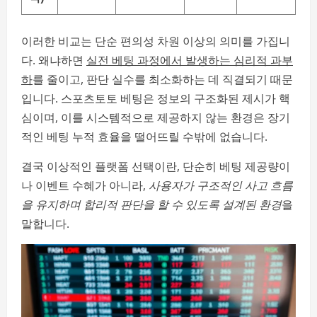
이러한 비교는 단순 편의성 차원 이상의 의미를 가집니
다. 왜냐하면
실전 베팅 과정에서 발생하는 심리적 과부
하
를 줄이고, 판단 실수를 최소화하는 데 직결되기 때문
입니다. 스포츠토토 베팅은 정보의 구조화된 제시가 핵
심이며, 이를 시스템적으로 제공하지 않는 환경은 장기
적인 베팅 누적 효율을 떨어뜨릴 수밖에 없습니다.
결국 이상적인 플랫폼 선택이란, 단순히 베팅 제공량이
나 이벤트 수혜가 아니라,
사용자가 구조적인 사고 흐름
을 유지하며 합리적 판단을 할 수 있도록 설계된 환경
을
말합니다.