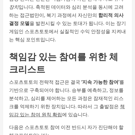
장치
입니다. 축적된 데이터와 심리 분석을 동시에 고려
하는 접근법만이, 복기 과정에서 자신만의
합리적 의사
결정 모델
을 발전시킬 수 있는 토대가 됩니다. 이는 장기
게임인 스포츠토토에서 실질적인 수익 안정성을 지켜내
는 핵심 포인트입니다.
책임감 있는 참여를 위한 체
크리스트
스포츠토토의 전략적 접근은 결국
‘지속 가능한 참여’
를
기반으로 구축되어야 합니다. 승부를 예측하고, 정보를
분석하고, 심리를 제어하는 모든 과정은 잠재적인 리스
크를 억제하기 위한 장치입니다. 따라서 그 출발점은
책
임감 있는 참여 원칙 확립
에 있습니다.
다음은 스포츠토토 참여 이전 반드시 자가 진단해야 할