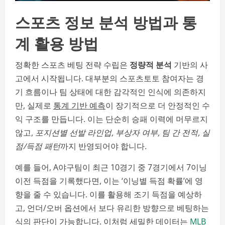
스포츠 정보 분석 방법과 통
계 활용 방법
정확한 스포츠 베팅 전략 수립은
정량적 분석
기반의 사
고에서 시작됩니다. 대부분의 스포츠토토 참여자는 경
기 흐름이나 팀 상태에 대한 감각적인 인식에 의존하지
만, 실제로
통계 기반 예측
이 장기적으로 더 안정적인 수
익 구조를 만듭니다. 이는 단순히 승패 이력에 머무르지
않고,
포지션별 선발 라인업, 부상자 여부, 팀 간 전적, 실
점/득점 패턴
까지 반영되어야 합니다.
예를 들어, A야구팀이 최근 10경기 중 7경기에서 7이닝
이전 득점을 기록했다면, 이는 ‘이닝별 득점 확률’에 영
향을 줄 수 있습니다. 이를 활용해 조기 득점을 예상하
고, 언더/오버 옵션에서 보다 유리한 방향으로 베팅하는
식의 판단이 가능합니다. 이처럼 세밀한 데이터는
MLB