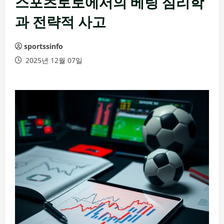
스포츠토토에서의 베팅 심리학
과 전략적 사고
sportssinfo
2025년 12월 07일