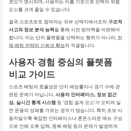
한도
가 명시되며, 사용자는 이를 기준으로 선택의 위험
요소를 크게 줄일 수 있습니다.
결국 스포츠토토 참여자는 외부 선택지에서조차
구조적
사고와 정보 분석 능력
을 통해 사전 방어책을 마련해야
합니다. 이는 단지 플랫폼을 선택하는 행위가 아니라,
전
체 베팅 전략의 신뢰성 확보
와 직결됩니다.
사용자 경험 중심의 플랫폼
비교 가이드
스포츠 베팅의 효율성은 단지 배당률이나 경기 수에 관
련된 문제가 아닙니다.
사용자 인터페이스, 정보 접근
성, 실시간 통계 시스템
등 ‘경험 설계 요소’가 오히려 실
전 운용의 성패를 가르는 경우가 많습니다. 특히 초보 사
용자일수록 복잡한 인터페이스나 혼돈스러운 메뉴 구성
으로 인해 오류 입력, 중복 베팅 등의 문제가 발생하게