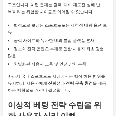
구조입니다. 이런 문제는 결국 ‘패배-재도전-실패 반
복’이라는 위험한 사이클로 이어질 수 있습니다.
법적으로 보장된 스포츠토토는 제한적 베팅 옵션 보
유
공식 사이트와 유사한 UI의 불법 플랫폼 혼재
정보와 전략 콘텐츠 부재로 인한 사용자 좌초 경험
많음
차별화된 사용자 교육 및 안전 장치 부족
따라서 국내 스포츠토토 시장에서는 법적 허용 범위를
유지하되, 사용자에게
신뢰성과 전략 구축 환경
을 제공
하는 방향으로 개선이 필요합니다.
이상적 베팅 전략 수립을 위
한 사용자 심리 이해