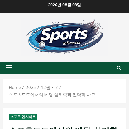
Skip
2026년 08월 08일
to
content
Primary
Menu
Home
2025
12월
7
스포츠토토에서의 베팅 심리학과 전략적 사고
스포츠 인사이트