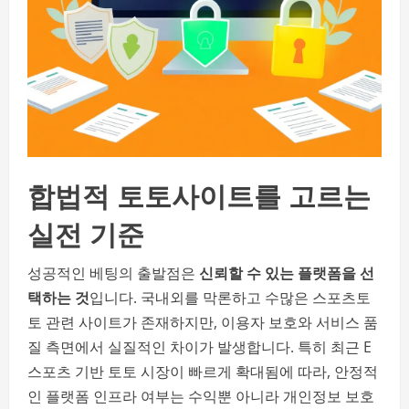
합법적 토토사이트를 고르는
실전 기준
성공적인 베팅의 출발점은
신뢰할 수 있는 플랫폼을 선
택하는 것
입니다. 국내외를 막론하고 수많은 스포츠토
토 관련 사이트가 존재하지만, 이용자 보호와 서비스 품
질 측면에서 실질적인 차이가 발생합니다. 특히 최근 E
스포츠 기반 토토 시장이 빠르게 확대됨에 따라, 안정적
인 플랫폼 인프라 여부는 수익뿐 아니라 개인정보 보호