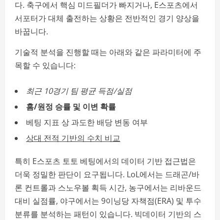
다. 축구에서 핵심 미드필더가 빠지거나, E스포츠에서
서포터가 대체 출전하는 상황은 전반적인 경기 양상을
바꿉니다.
기술적 분석을 진행할 때는 아래와 같은 파라미터에 주
목할 수 있습니다:
최근 10경기 팀 평균 득점/실점
홈/원정 승률 및 이변 확률
베팅 지표 상 과도한 배당 변동 여부
상대 전적 기반의 수치 비교
특히 E스포츠 토토 베팅에서의 데이터 기반 접근법은
더욱 정밀한 판단이 요구됩니다. LoL에서는 드래곤/바
론 컨트롤과 스노우볼 획득 시간, 농구에서는 리바운드
대비 실점률, 야구에서는 9이닝당 자책점(ERA) 및 투수
분류를 분석하는 패턴이 있습니다. 빅데이터 기반의 스