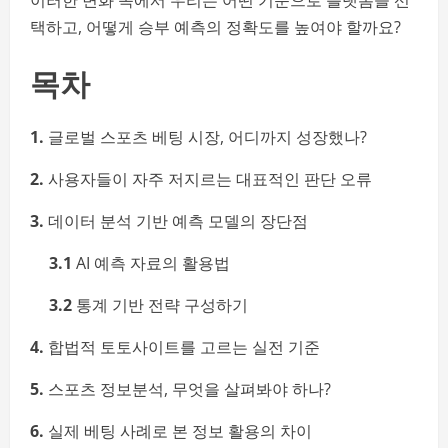
택하고, 어떻게 승부 예측의 정확도를 높여야 할까요?
목차
1.
글로벌 스포츠 베팅 시장, 어디까지 성장했나?
2.
사용자들이 자주 저지르는 대표적인 판단 오류
3.
데이터 분석 기반 예측 모델의 장단점
3.1
AI 예측 자료의 활용법
3.2
통계 기반 전략 구성하기
4.
합법적 토토사이트를 고르는 실전 기준
5.
스포츠 정보분석, 무엇을 살펴봐야 하나?
6.
실제 베팅 사례로 본 정보 활용의 차이