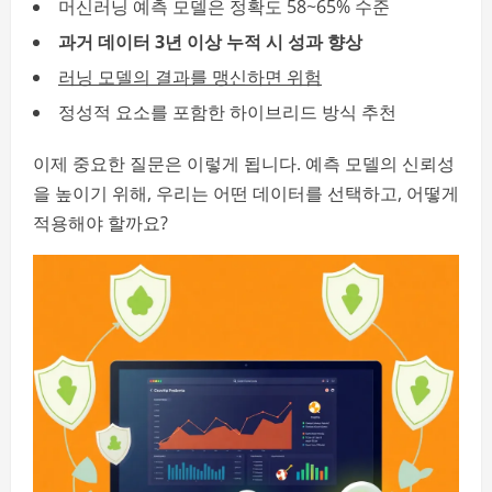
머신러닝 예측 모델은 정확도 58~65% 수준
과거 데이터 3년 이상 누적 시 성과 향상
러닝 모델의 결과를 맹신하면 위험
정성적 요소를 포함한 하이브리드 방식 추천
이제 중요한 질문은 이렇게 됩니다. 예측 모델의 신뢰성
을 높이기 위해, 우리는 어떤 데이터를 선택하고, 어떻게
적용해야 할까요?