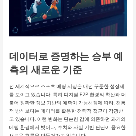
데이터로 증명하는 승부 예
측의 새로운 기준
전 세계적으로 스포츠 베팅 시장은 매년 꾸준한 성장세
를 보이고 있습니다. 특히 디지털 P2P 환경의 확산과 더
불어 정확한 정보 기반의 예측이 가능해짐에 따라, 전통
적 방식보다는 데이터를 활용한 전략적 접근이 각광받
고 있습니다. 이런 변화는 단순한 감에 의존하던 과거의
베팅 환경에서 벗어나, 수치와 사실 기반 판단이 중요한
새로운 흐름을 만들어가고 있습니다.