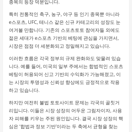
종목의 등장 덕분입니다.
특히 전통적인 축구, 농구, 야구 등 인기 종목뿐 아니라
e스포츠, UFC, 테니스 같은 신규 카테고리의 성장도 눈
여겨볼 만합니다. 기존의 스포츠토토 참여자들 외에도
젊은 세대가 e스포츠 기반의 베팅에 관심을 가지면서,
시장은 점점 더 세분화되고 정밀해지고 있습니다.
이러한 흐름은 각국 정부의 규제 완화와도 맞물려 있습
니다. 예를 들어, 미국의 일부 주에서는 합법적인 스포츠
베팅이 허용되어 신고 기반의 수익화가 가능해졌고, 이
는 시장의 투명성과 신뢰성 향상에도 긍정적으로 작용
하고 있습니다.
하지만 여전히 불법 토토사이트 문제는 각국의 골칫거
리입니다. 이들은 시장 성장의 어두운 그림자이자, 사용
자 피해를 키우는 주된 원인입니다. 결국 시장 성장의 핵
심은 ‘합법과 정보 기반’이라는 두 축에서 균형을 찾는