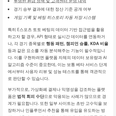
투명한 환급 정책 및 고객센터 운영 내역
경기 승부 결과에 대한 정산 기준 공개 여부
게임 기록 및 베팅 히스토리 자동 저장 시스템
특히 E스포츠 토토 베팅의 데이터 기반 접근법을 활용
하고자 할 경우, API 형태로 실시간 데이터를 연동하거
나, 각 경기 종목별로
행동 패턴, 챔피언 승률, KDA 비율
등과 같은 요소를 자동 분석해주는 기능이 필수적입니
다. 이를 구현하려면 플랫폼 자체의 데이터 보유량과 AI
알고리즘 수준이 중요한데, 이는 보통 베타 서비스 단계
에서부터 사용자 리뷰 및 성능 테스트를 통해 객관적으
로 판단할 수 있습니다.
부가적으로, 가상화폐 결제나 익명성을 강조하는 플랫
폼은
법적 회피 수단
으로 악용되는 사례가 많으므로 경
계가 필요합니다. 또한 일부 사이트는 초반 고수익을 보
장하거나 인플루언서 추천을 통해 유입을 유도하는 방