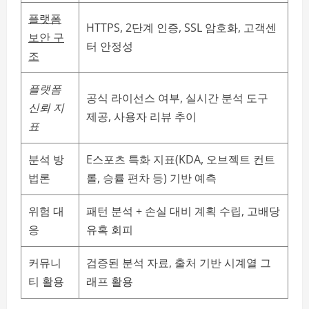
플랫폼
HTTPS, 2단계 인증, SSL 암호화, 고객센
보안 구
터 안정성
조
플랫폼
공식 라이선스 여부, 실시간 분석 도구
신뢰 지
제공, 사용자 리뷰 추이
표
분석 방
E스포츠 특화 지표(KDA, 오브젝트 컨트
법론
롤, 승률 편차 등) 기반 예측
위험 대
패턴 분석 + 손실 대비 계획 수립, 고배당
응
유혹 회피
커뮤니
검증된 분석 자료, 출처 기반 시계열 그
티 활용
래프 활용