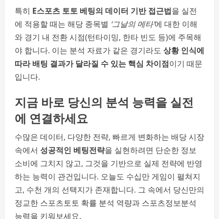
특히
E스포츠 토토 베팅의 데이터 기반 접근법
을 실전
에 적용할 때는 해당 종목별
‘그날의 메타’
에 대한 이해
와 경기 내 전환 시점(턴타이밍, 한타 빈도 등)에 주목해
야 합니다. 이는 분석 자료가 같은 경기라도
상황 인식에
따라 배팅 결과가 달라질 수 있는 핵심 차이점
이기 때문
입니다.
지금 바로 당신의 분석 능력을 실전
에 연결하세요
수많은 데이터, 다양한 전략, 빠르게 변화하는 배당 시장
속에서
성공적인 베팅전략
을 실현하려면 단순한 정보
소비에 그치지 않고, 그것을 기반으로 실제 전략에 반영
하는 능력이 관건입니다. 오늘도 수십만 게임이 펼쳐지
고, 수천 개의 선택지가 존재합니다. 그 속에서 당신만의
정교한 스포츠토토 확률 분석 역량과 스포츠정보분석
능력을 키워보세요.