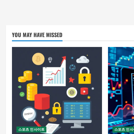
YOU MAY HAVE MISSED
스포츠 인사이트
스포츠 인사