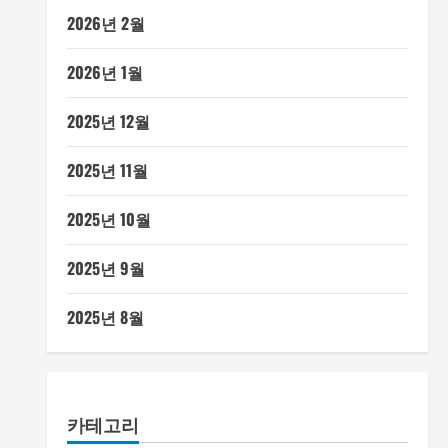
2026년 2월
2026년 1월
2025년 12월
2025년 11월
2025년 10월
2025년 9월
2025년 8월
카테고리