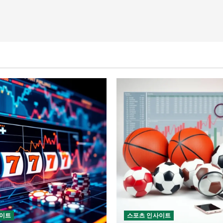
이트
스포츠 인사이트