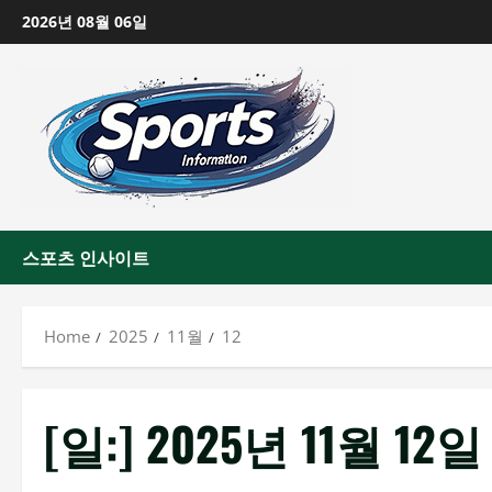
Skip
2026년 08월 06일
to
content
스포츠 인사이트
Home
2025
11월
12
[일:]
2025년 11월 12일