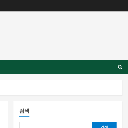
검색
검색