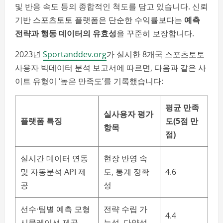
및 반응 속도 등의 종합적인 척도를 담고 있습니다. 신뢰
기반 스포츠토토 플랫폼은 단순한 수익률보다는
예측
전략과 행동 데이터의 유효성
을 꾸준히 보장합니다.
2023년
Sportanddev.org
가 실시한 8개국 스포츠토토
사용자 빅데이터 분석 보고서에 따르면, 다음과 같은 사
이트 유형이 ‘높은 만족도’를 기록했습니다:
평균 만족
실사용자 평가
플랫폼 특징
도(5점 만
항목
점)
실시간 데이터 연동
현장 반영 속
및 자동분석 API 제
도, 통계 정확
4.6
공
성
선수·팀별 예측 모형
전략 수립 가
4.4
시뮬레이션 제공
능성, 다양성