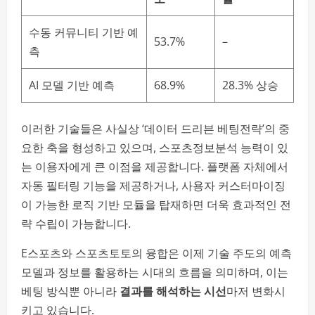
수동 커뮤니티 기반 예
53.7%
–
측
AI 모델 기반 예측
68.9%
28.3% 상승
이러한 기술들은 사실상 ‘데이터 드리븐 베팅전략’의 중
요한 축을 형성하고 있으며, 스포츠정보분석 능력이 있
는 이용자에게 큰 이점을 제공합니다. 플랫폼 자체에서
자동 필터링 기능을 제공하거나, 사용자 커스터마이징
이 가능한 로직 기반 모듈을 탑재하면 더욱 효과적인 전
략 수립이 가능합니다.
E스포츠와 스포츠토토의 융합은 이제 기술 주도의 예측
모델과 정보를 활용하는 시대의 흐름을 의미하며, 이는
베팅 방식뿐 아니라
결과를 해석하는 시선
마저 변화시
키고 있습니다.