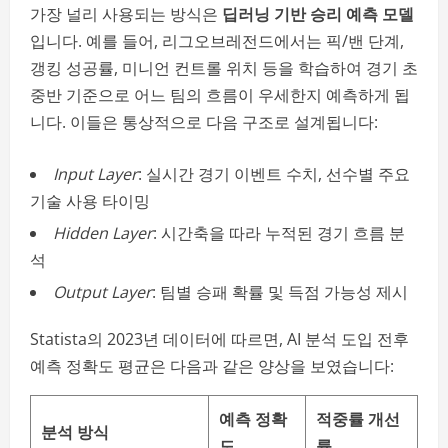
가장 널리 사용되는 방식은
딥러닝 기반 승리 예측 모델
입니다. 예를 들어, 리그오브레전드에서는 픽/밴 단계,
갱킹 성공률, 미니언 컨트롤 위치 등을 학습하여 경기 초
중반 기준으로 어느 팀의 흐름이 우세한지 예측하게 됩
니다. 이들은 통상적으로 다음 구조로 설계됩니다:
Input Layer
: 실시간 경기 이벤트 수치, 선수별 주요
기술 사용 타이밍
Hidden Layer
: 시간축을 따라 누적된 경기 흐름 분
석
Output Layer
: 팀별 승패 확률 및 득점 가능성 제시
Statista의 2023년 데이터에 따르면, AI 분석 도입 전후
예측 정확도 평균은 다음과 같은 양상을 보였습니다:
예측 정확
적중률 개선
분석 방식
도
률