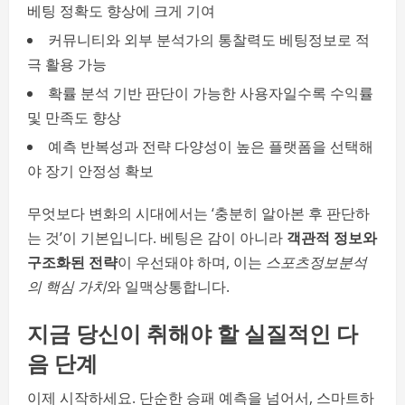
베팅 정확도 향상에 크게 기여
커뮤니티와 외부 분석가의 통찰력도 베팅정보로 적
극 활용 가능
확률 분석 기반 판단이 가능한 사용자일수록 수익률
및 만족도 향상
예측 반복성과 전략 다양성이 높은 플랫폼을 선택해
야 장기 안정성 확보
무엇보다 변화의 시대에서는 ‘충분히 알아본 후 판단하
는 것’이 기본입니다. 베팅은 감이 아니라
객관적 정보와
구조화된 전략
이 우선돼야 하며, 이는
스포츠정보분석
의 핵심 가치
와 일맥상통합니다.
지금 당신이 취해야 할 실질적인 다
음 단계
이제 시작하세요. 단순한 승패 예측을 넘어서, 스마트하