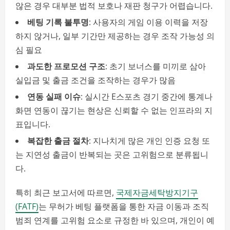
않은 경우 대부분 법적 보호나 재판 청구가 어렵습니다.
베팅 기록 불투명
: 사용자의 게임 이용 이력을 저장
하지 않거나, 일부 기간만 제공하는 경우 조작 가능성 의
심 필요
과도한 프로모션 구조
: 초기 보너스를 미끼로 삼아
실입금 및 출금 조건을 조작하는 경우가 많음
연동 실패 이슈
: 실시간 E스포츠 경기 중간에 통계나
화면 연동이 끊기는 현상은 신뢰할 수 없는 인프라의 지
표입니다.
복잡한 출금 절차
: 지나치게 많은 개인 인증 요청 또
는 지연성 출금이 반복되는 곳은 고위험으로 분류됩니
다.
특히 최근 보고서에 따르면,
국제자금세탁방지기구
(FATF)
는 무허가 베팅 플랫폼을 통한 자금 이동과 조직
범죄 연계를 고위험 요소로 규정한 바 있으며, 개인이 예