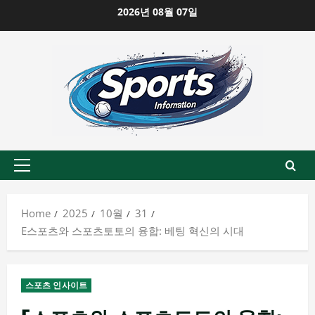
Skip
2026년 08월 07일
to
content
Primary
Menu
Home
2025
10월
31
E스포츠와 스포츠토토의 융합: 베팅 혁신의 시대
스포츠 인사이트