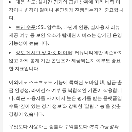
대응 속도
: 실시간 경기의 급변 상황에 따라 베팅 마
감이나 변경이 얼마나 유연하게 진행되는지가 중요합니
다.
보안 수준
: SSL 암호화, 다단계 인증, 실사용자 리뷰
제공 여부 등 보안 요소가 탑재된 서비스는 장기간 운영
가능성이 높습니다.
정보 게시판 및 마켓 데이터
: 커뮤니티에만 의존하지
않고 자체 통계 기반 콘텐츠가 제공되는지 여부도 중요
한 지표입니다.
이외에도 스포츠토토 기능에 특화된 모바일 UI, 입금·출
금 안정성, 라이선스 여부 등 복합적인 기준이 작용합니
다. 최근 사용자들 사이에서 높은 평가를 받는 플랫폼일
수록 ‘깊이 있는 경기 정보’와 강력한 ‘알림 기능’을 갖춘
경향이 있습니다.
무엇보다 사용자는 승률과 수익률보다
예측 가능성과