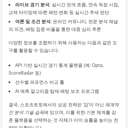
라이브 경기 분석
: 실시간 전개 흐름, 연속 득점 시점,
교체 타이밍에 따른 패턴 변화 등 실시간 추세 판단
여론 및 조건 분석
: 온라인 커뮤니티, 전문 분석 채널
의 의견, 베팅 집중 비율을 통한 대중 심리 추론
다양한 정보를 조합하기 위해 사용자는 다음과 같은 도
구를 활용할 수 있습니다:
API 기반 실시간 경기 통계 플랫폼 (예: Opta,
ScoreRadar 등)
선수별 퍼포먼스 비교 툴
AI 예측 알고리즘 탑재 베팅 보조 프로그램
결국, 스포츠토토에서의 성공 전략은 ‘감’이 아닌
체계적
인 분석 기술 습득
에 있으며, 이를 위한 기본 체계를 갖
춘 플랫폼을 선택하는 것 자체가 이미 승률을 높이는 전
략의 일환입니다.