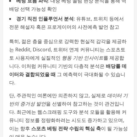
베팅 흐름 파악
: 대중 베팅 쏠림 현상 분석을 통해 역
배당 선택 가능성 확인
경기 직전 인플루언서 분석
: 유튜브, 트위치 등에서
전문 해설자 혹은 프로게이머의 사전예측 발언 참고
특히, 젊은 층을 중심으로 강력한 현실적 감각을 제공하
는 Reddit, Discord, 트위터 연계 커뮤니티는 스포츠토
토 사용자에게 실질적인
행동 기반 인사이트
를 제공합
니다. 이처럼 커뮤니티 기반의 다층적 분석은
배당률 데
이터와 결합되었을 때
그 예측력이 극대화될 수 있습니
다.
단, 주관적인 여론에만 의존하지 않고, 실제로
데이터 기
반의 증거성 발언
을 선별하여 참고하는 것이 관건입니
다. 최근에는 웹스크래핑 도구와 분석 모듈을 활용해 커
뮤니티 정보를 정량화하려는 시도도 증가하고 있으며,
이는 향후
스포츠 베팅 전략 수립의 핵심 축
이 될 가능성
이 매우 높습니다.