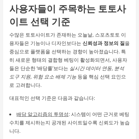
사용자들이 주목하는 토토사
이트 선택 기준
수많은 토토사이트가 존재하는 오늘날, 스포츠토토 이
용자들은 기능이나 디자인보다는
신뢰성과 정보의 질
을
중심으로 플랫폼을 선택하는 경향이 높아졌습니다. 특
히 새로운 형태의 결합형 베팅이 활성화되면서, 사용자
들은 단순한 ‘배당률’보다는
실시간 데이터 연동, 분석
도구 지원, 위험 요소 배제 기능
등을 핵심 선택 요인으
로 고려합니다.
대표적인 선택 기준은 다음과 같습니다:
배당 알고리즘의 투명성
: 시스템이 어떤 근거로 베팅
수치를 제시하는지 공개된 사이트일수록 신뢰도가 높습
니다.