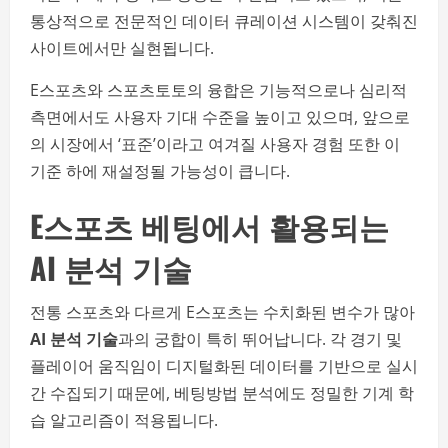
통상적으로 전문적인 데이터 큐레이션 시스템이 갖춰진
사이트에서만 실현됩니다.
E스포츠와 스포츠토토의 융합은 기능적으로나 심리적
측면에서도 사용자 기대 수준을 높이고 있으며, 앞으로
의 시장에서 ‘표준’이라고 여겨질 사용자 경험 또한 이
기준 하에 재설정될 가능성이 큽니다.
E스포츠 베팅에서 활용되는
AI 분석 기술
전통 스포츠와 다르게 E스포츠는 수치화된 변수가 많아
AI 분석 기술
과의 궁합이 특히 뛰어납니다. 각 경기 및
플레이어 움직임이 디지털화된 데이터를 기반으로 실시
간 수집되기 때문에, 베팅방법 분석에도 정밀한 기계 학
습 알고리즘이 적용됩니다.