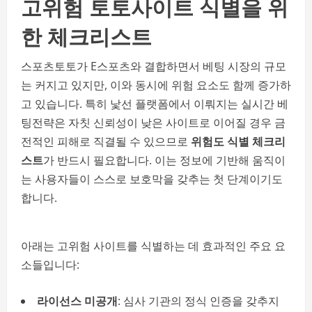
고위험 토토사이트 식별을 위
한 체크리스트
스포츠토토가 E스포츠와 결합하면서 베팅 시장의 규모
는 커지고 있지만, 이와 동시에 위험 요소도 함께 증가하
고 있습니다. 특히 낯선 플랫폼에서 이뤄지는 실시간 베
팅전략은 자칫 신뢰성이 낮은 사이트로 이어질 경우 금
전적인 피해로 직결될 수 있으므로
위험도 식별 체크리
스트
가 반드시 필요합니다. 이는 정보에 기반해 움직이
는 사용자들이 스스로 보호막을 갖추는 첫 단계이기도
합니다.
아래는 고위험 사이트를 식별하는 데 효과적인 주요 요
소들입니다:
라이선스 미공개
: 심사 기관의 정식 인증을 갖추지