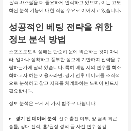
신뢰 시스템
을 더 중요하게 인식하고 있으며, 이는 고도
화된 분석 기능에 대한 직접 수요로 이어지고 있습니다.
성공적인 베팅 전략을 위한
정보 분석 방법
스포츠토토의 성패는 단순히 운에 의존하는 것이 아니
라, 얼마나 정확하고 풍부한 정보에 기반하여 전략을 수
립하는가에 달려 있습니다. 특히 베팅 시의 변수를 최소
화하고자 하는 이용자라면, 경기 전후 데이터를 조직적
으로 분석하고 참고 지표를 체계화하는 노력이 반드시
필요합니다.
정보 분석은 크게 세 가지 범주로 나뉩니다:
경기 전 데이터 분석
: 선수 출전 여부, 양 팀의 최근
승률, 상대 전적, 홈/원정 성적 등 사전 변수 점검