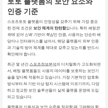
토토 플랫폼의 보안 요소와
인증 기준
스포츠토토 플랫폼이 안정성을 갖추기 위해 가장 중요
한 전제 조건은
보안 체계의 탄탄함
입니다. 특히
베팅전
략에 있어 신뢰 기반이 핵심
인 만큼, 사용자는 단순히 배
당이나 인터페이스를 넘어서, 해당 플랫폼이 외부 인증
과 기술적 방어 체계를 제대로 갖추고 있는지를 반드시
확인해야 합니다.
최근 몇 년간
스포츠정보분석
의 디지털화가 고도화되면
서, 베팅 플랫폼들도 사용자 데이터를 보호하는 보안기
술을 앞다퉈 적용하고 있습니다. 가장 기본적인 암호화
방식부터 AI 기반 이상 탐지 시스템에 이르기까지, 다양
하고 정교한 보안 솔루션들이 실제 플랫폼 운영에 도입
되고 있습니다.
플랫폼의 신뢰성과 보안 수준을 점검할 때 고려해야 할