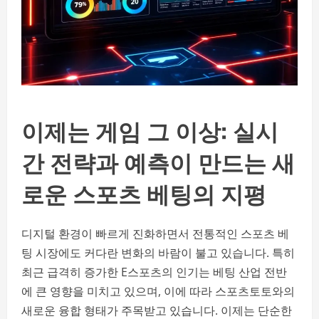
이제는 게임 그 이상: 실시
간 전략과 예측이 만드는 새
로운 스포츠 베팅의 지평
디지털 환경이 빠르게 진화하면서 전통적인 스포츠 베
팅 시장에도 커다란 변화의 바람이 불고 있습니다. 특히
최근 급격히 증가한 E스포츠의 인기는 베팅 산업 전반
에 큰 영향을 미치고 있으며, 이에 따라 스포츠토토와의
새로운 융합 형태가 주목받고 있습니다. 이제는 단순한