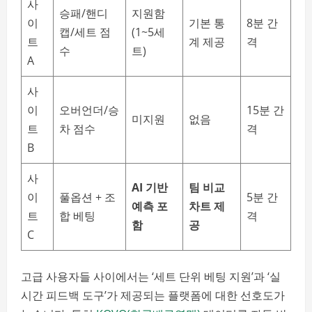
사
승패/핸디
지원함
이
기본 통
8분 간
캡/세트 점
(1~5세
트
계 제공
격
수
트)
A
사
이
오버언더/승
15분 간
미지원
없음
트
차 점수
격
B
사
AI 기반
팀 비교
이
풀옵션 + 조
5분 간
예측 포
차트 제
트
합 베팅
격
함
공
C
고급 사용자들 사이에서는 ‘세트 단위 베팅 지원’과 ‘실
시간 피드백 도구’가 제공되는 플랫폼에 대한 선호도가