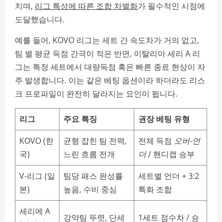
치며,
리그 특성에 따른 조합 차별화
가 필수적인 시점에
도달했습니다.
예를 들어, KOVO 리그는 세트 간 속도차가 거의 없고,
팀 별 평균 득점 간극이 적은 반면, 이탈리아 세리 A 리
그는 특정 세트에서 대량득점 혹은 빠른 종료 현상이 자
주 발생합니다. 이는 같은 베팅 옵션이라 하더라도 리스
크 프로파일이 완전히 달라지는 요인이 됩니다.
리그
주요 특징
권장 베팅 유형
KOVO (한
균형 잡힌 팀 전력,
전체 득점
오버-언
국)
느린 흐름 전개
더
/ 핸디캡 승부
V-리그 (일
팀당 패스 완성률
세트별 언더 + 3:2
본)
높음, 수비 중심
특화 조합
세리에 A
강약팀 뚜렷, 단세
1세트 점수차 / 승