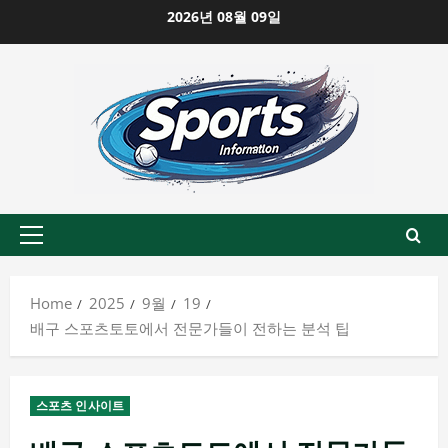
Skip
2026년 08월 09일
to
content
Primary
Menu
Home
2025
9월
19
배구 스포츠토토에서 전문가들이 전하는 분석 팁
스포츠 인사이트