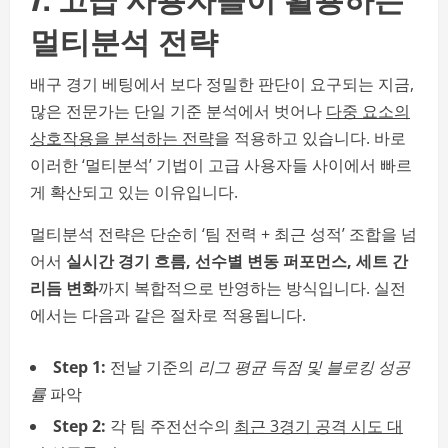
멀티분석 전략
배구 경기 베팅에서 보다 정밀한 판단이 요구되는 지금,
많은 전문가는 단일 기준 분석에서 벗어나
다중 요소의
상호작용을 분석하는 전략
을 적용하고 있습니다. 바로
이러한 ‘멀티분석’ 기법이 고급 사용자들 사이에서 빠르
게 확산되고 있는 이유입니다.
멀티분석 전략은 단순히 ‘팀 전력 + 최근 성적’ 조합을 넘
어서
실시간 경기 흐름, 선수별 변동 퍼포먼스, 세트 간
리듬 변화
까지 복합적으로 반영하는 방식입니다. 실전
에서는 다음과 같은 절차로 적용됩니다.
Step 1:
전날 기준의
리그 평균 득점 및 블로킹 성공
률
파악
Step 2:
각 팀 주전선수의
최근 3경기 공격 시도 대