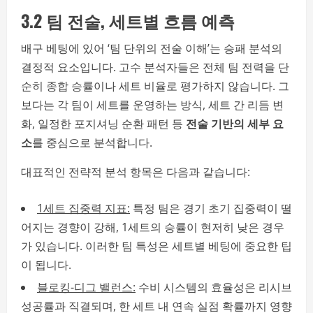
3.2 팀 전술, 세트별 흐름 예측
배구 베팅에 있어 ‘팀 단위의 전술 이해’는 승패 분석의
결정적 요소입니다. 고수 분석자들은 전체 팀 전력을 단
순히 종합 승률이나 세트 비율로 평가하지 않습니다. 그
보다는 각 팀이 세트를 운영하는 방식, 세트 간 리듬 변
화, 일정한 포지셔닝 순환 패턴 등
전술 기반의 세부 요
소
를 중심으로 분석합니다.
대표적인 전략적 분석 항목은 다음과 같습니다:
1세트 집중력 지표:
특정 팀은 경기 초기 집중력이 떨
어지는 경향이 강해, 1세트의 승률이 현저히 낮은 경우
가 있습니다. 이러한 팀 특성은 세트별 베팅에 중요한 팁
이 됩니다.
블로킹-디그 밸런스:
수비 시스템의 효율성은 리시브
성공률과 직결되며, 한 세트 내 연속 실점 확률까지 영향