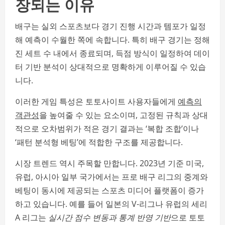
장되는 이유
배구는 실외 스포츠보다 경기 진행 시간과 템포가 일정
해 예측이 수월한 쪽에 속합니다. 특히 배구 경기는 정해
진 세트 수 내에서 종료되며, 득점 방식이 일정하여 데이
터 기반 분석이 상대적으로 명확하게 이루어질 수 있습
니다.
이러한 게임 특성은 토토사이트 사용자들에게
예측의
객관성
을 높여줄 수 있는 요소이며, 고정된 규칙과 상대
적으로 오차범위가 적은 경기 결과는 ‘복합 조합’이나
‘패턴 분석형 베팅’에 적합한 구조를 제공합니다.
시장 트렌드 역시 주목할 만합니다. 2023년 기준 미국,
유럽, 아시아 일부 국가에서는 프로 배구 리그의 중계와
베팅이 동시에 제공되는 스포츠 미디어 플랫폼이 증가
하고 있습니다. 예를 들어 일본의 V-리그나 유럽의 세리
A 리그는
실시간 점수 변동과 통계 반영 기반
으로 토토