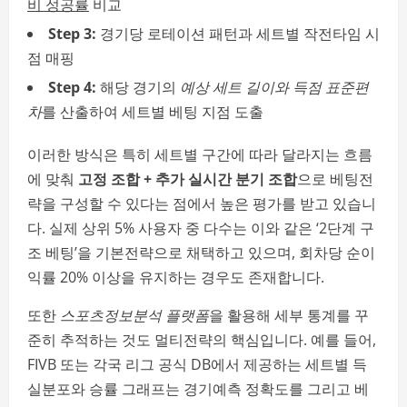
비 성공률
비교
Step 3:
경기당 로테이션 패턴과 세트별 작전타임 시
점 매핑
Step 4:
해당 경기의
예상 세트 길이와 득점 표준편
차
를 산출하여 세트별 베팅 지점 도출
이러한 방식은 특히 세트별 구간에 따라 달라지는 흐름
에 맞춰
고정 조합 + 추가 실시간 분기 조합
으로 베팅전
략을 구성할 수 있다는 점에서 높은 평가를 받고 있습니
다. 실제 상위 5% 사용자 중 다수는 이와 같은 ‘2단계 구
조 베팅’을 기본전략으로 채택하고 있으며, 회차당 순이
익률 20% 이상을 유지하는 경우도 존재합니다.
또한
스포츠정보분석 플랫폼
을 활용해 세부 통계를 꾸
준히 추적하는 것도 멀티전략의 핵심입니다. 예를 들어,
FIVB 또는 각국 리그 공식 DB에서 제공하는 세트별 득
실분포와 승률 그래프는 경기예측 정확도를 그리고 베