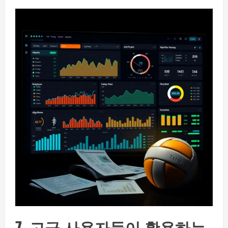
7. 고급 사용자들이 활용하는