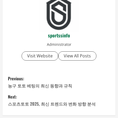
sportssinfo
Administrator
Visit Website
View All Posts
P
Previous:
o
농구 토토 베팅의 최신 동향과 규칙
s
Next:
스포츠토토 2025, 최신 트렌드와 변화 방향 분석
t