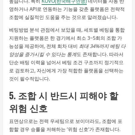
높습니다. 특히
KOVO(한국배구연맹)
데이터를 자동 반
영하거나 API로 연동하는 기능을 갖춘 플랫폼은 전략적
조합에 실질적인 도움을 주는 것으로 알려졌습니다.
베팅방법 분석 관점에서 보았을 때, 세트별 베팅을 통합
지원하는 플랫폼은 한 경기에서 최소 3~5회의 조합 가
능성을 제공하여, 전체 회차 대비
최대 34%까지 베팅 다
양성을 증가시킬 수 있다는 통계
도 존재합니다. 따라서
단순 배팅 이력을 넘어서 베팅 조건 구조까지 정기적으
로 검토하고, 자신에게 가장 적합한 플랫폼을 선택하는
것이 필수적입니다.
5. 조합 시 반드시 피해야 할
위험 신호
표면상으로는 전력 우세팀으로 보이더라도, 조합에 포
함할 경우 승률을 저해하는 ‘위험 신호’가 존재합니다.