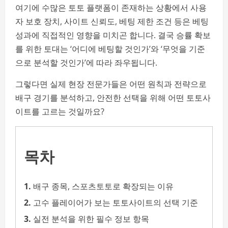
여기에 수많은 토토 플랫폼이 존재하는 상황에서 사용
자 보호 장치, 사이트 신뢰도, 베팅 제한 조건 등은 베팅
성과에 직접적인 영향을 미치곤 합니다. 결국 승률 확보
를 위한 토대는 ‘어디에 베팅할 것인가’와 ‘무엇을 기준
으로 분석할 것인가’에 따라 좌우됩니다.
그렇다면 실제 현장 전문가들은 어떤 원칙과 전략으로
배구 경기를 분석하고, 안전한 선택을 위해 어떤 토토사
이트를 고르는 것일까요?
목차
1.
배구 종목, 스포츠토토로 확장되는 이유
2.
고수 플레이어가 보는 토토사이트의 선택 기준
3.
실전 분석을 위한 필수 정보 항목