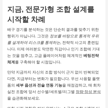
지금, 전문가형 조합 설계를
시작할 차례
배구 경기를 분석하는 것은 단순히 결과를 맞추기 위한
행위가 아닙니다. 그것은
정보를 바탕으로 통계적 우위
를 설계하여 리스크를 통제하는
, 전략적 사고의 훈련입
니다. 이제 여러분도 막연한 직감이나 인기 조합에 기대
는 것을 멈추고, 고급 플레이어처럼 체계적인
베팅전략
체계
를 구축해야 할 시점입니다.
만약 지금까지 자신의 조합 방식이 근거 없이 반복되었
다면, 지금부터는 변화가 필요합니다. 우선 사용할 플랫
폼의
세부 옵션과 전술 연동 기능
을 재점검하고, 매 회차
실전 조합에 앞서 선수별/세트별/리그별
정량·정성 분석
을 습관화해보세요.