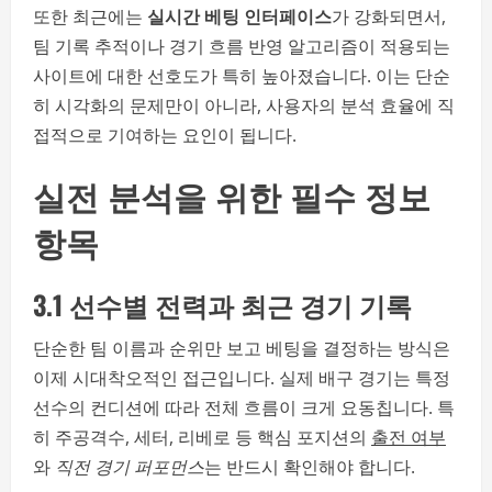
또한 최근에는
실시간 베팅 인터페이스
가 강화되면서,
팀 기록 추적이나 경기 흐름 반영 알고리즘이 적용되는
사이트에 대한 선호도가 특히 높아졌습니다. 이는 단순
히 시각화의 문제만이 아니라, 사용자의 분석 효율에 직
접적으로 기여하는 요인이 됩니다.
실전 분석을 위한 필수 정보
항목
3.1 선수별 전력과 최근 경기 기록
단순한 팀 이름과 순위만 보고 베팅을 결정하는 방식은
이제 시대착오적인 접근입니다. 실제 배구 경기는 특정
선수의 컨디션에 따라 전체 흐름이 크게 요동칩니다. 특
히 주공격수, 세터, 리베로 등 핵심 포지션의
출전 여부
와
직전 경기 퍼포먼스
는 반드시 확인해야 합니다.