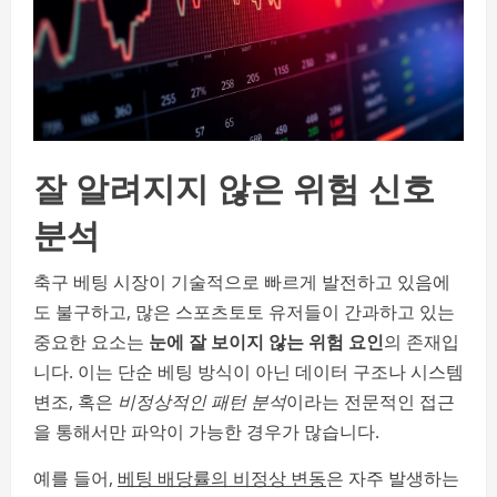
잘 알려지지 않은 위험 신호
분석
축구 베팅 시장이 기술적으로 빠르게 발전하고 있음에
도 불구하고, 많은 스포츠토토 유저들이 간과하고 있는
중요한 요소는
눈에 잘 보이지 않는 위험 요인
의 존재입
니다. 이는 단순 베팅 방식이 아닌 데이터 구조나 시스템
변조, 혹은
비정상적인 패턴 분석
이라는 전문적인 접근
을 통해서만 파악이 가능한 경우가 많습니다.
예를 들어,
베팅 배당률의 비정상 변동
은 자주 발생하는