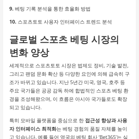
9.
베팅 기록 분석을 통한 효율화 방법
10.
스포츠토토 사용자 인터페이스 트렌드 분석
글로벌 스포츠 베팅 시장의
변화 양상
세계적으로 스포츠토토 시장은 법제도 정비, 기술 발전,
그리고 팬덤 문화 확산 등 다양한 요인에 의해 급속히 구
조가 바뀌고 있습니다. 지난 5년간 미국, 영국, 호주 등
주요 국가들은 공공 감독 하에 합법적인 스포츠 베팅 환
경을 조성해왔으며, 이 흐름은 아시아 국가들로도 확장
되고 있습니다.
특히 모바일 플랫폼을 중심으로 한
접근성 향상과 사용
자 인터페이스 최적화
는 베팅 경험의 품질 자체를 높이
고 있습니다. 예를 들어 영국의 베팅 회사 ‘Bet365’는 실