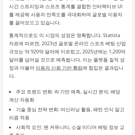
시간 스트리밍과 스포츠 통계를 결합한 인터랙티브 UI
를 제공해 사용자 만족도를 극대화하며 글로벌 이용자
를 끌어모으고 있습니다.
통계적으로도 이 시장의 성장은 명확합니다. Statista
자료에 따르면, 2023년 글로벌 온라인 스포츠 베팅 산업
규모는 약 920억 달러에 이르렀고, 2025년에는 1,200억
달러를 넘어설 것으로 예측됩니다. 이는 플랫폼 질적 성
장과 더불어
이용자 신뢰 기반 확립
에 힘입은 결과입니
다.
주요 트렌드 변화: AI 기반 예측, 실시간 분석, 배당
계산 자동화
기술 중심 전략 변화: 머신러닝 활용, 패턴 인식 알고
리즘 적용
사회적 요인: 팬 커뮤니티, 소셜 미디어 베팅 정보 교