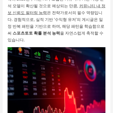
석 모델이 확산될 것으로 예상되는 만큼,
커뮤니티 내 정
보 신뢰도 필터링 능력
은 전략가로서의 필수 역량입니
다. 경험적으로, 실적 기반 ‘수익형 유저’의 게시글은 일
정 반복 패턴을 기반으로 하며, 해당 패턴을 학습함으로
써
스포츠토토 확률 분석 능력
을 자연스럽게 축적할 수
있습니다.