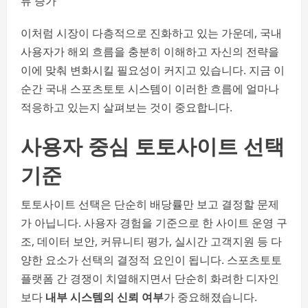
류 증가
이처럼 시장이 다층적으로 진화하고 있는 가운데, 국내
사용자가 해외 흐름을 충분히 이해하고 자신의 전략을
이에 맞춰 변화시킬 필요성이 커지고 있습니다. 지금 이
순간 국내 스포츠토토 시스템이 이러한 흐름에 얼마나
적응하고 있는지 살펴보는 것이 중요합니다.
사용자 중심 토토사이트 선택
기준
토토사이트 선택은 단순히 배당률만 보고 결정할 문제
가 아닙니다. 사용자 경험을 기준으로 한 사이트 운영 구
조, 데이터 보안, 커뮤니티 평가, 실시간 고객지원 등 다
양한 요소가 선택의 결정적 요인이 됩니다. 스포츠토토
플랫폼 간 경쟁이 치열해지면서 단순히 화려한 디자인
보다
내부 시스템의 신뢰 여부
가 중요해졌습니다.