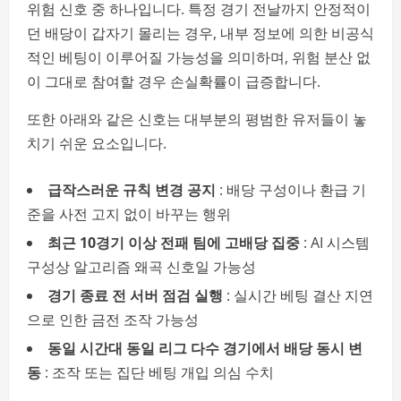
위험 신호 중 하나입니다. 특정 경기 전날까지 안정적이
던 배당이 갑자기 몰리는 경우, 내부 정보에 의한 비공식
적인 베팅이 이루어질 가능성을 의미하며, 위험 분산 없
이 그대로 참여할 경우 손실확률이 급증합니다.
또한 아래와 같은 신호는 대부분의 평범한 유저들이 놓
치기 쉬운 요소입니다.
급작스러운 규칙 변경 공지
: 배당 구성이나 환급 기
준을 사전 고지 없이 바꾸는 행위
최근 10경기 이상 전패 팀에 고배당 집중
: AI 시스템
구성상 알고리즘 왜곡 신호일 가능성
경기 종료 전 서버 점검 실행
: 실시간 베팅 결산 지연
으로 인한 금전 조작 가능성
동일 시간대 동일 리그 다수 경기에서 배당 동시 변
동
: 조작 또는 집단 베팅 개입 의심 수치