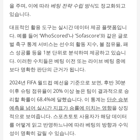
을 주며, 이에 따라
베팅 전략 수립 방식
도 정교화되고
있습니다.
대표적인 활용 도구는 실시간 데이터 제공 플랫폼입니
다. 예를 들어 ‘WhoScored’나 ‘Sofascore’와 같은 글로
벌 축구 통계 서비스는 선수의 활동 지수, 볼 점유율, 패
스 성공률 등을 1분 단위로 분석하며 제공하고 있습니
다. 이러한 수치들은 베팅 이전 또는 라이브 베팅 중에
보다 명확한 판단의 근거가 됩니다.
2024년 FIFA 월드컵 예선을 기준으로 보면, 후반 30분
이후 슈팅 점유율이 20% 이상 높은 팀이 결과적으로 승
리할 확률이 68.4%에 달했습니다. 이 통계는
단순 승부
예측을 넘어 실시간 지표가 승률에 미치는 영향
을 상징
적으로 보여줍니다. 스포츠토토 사용자가 해당 데이터
를 어떻게 읽고 반영하느냐에 따라 베팅의 방향과 수익
성이 명확히 갈릴 수 있습니다.