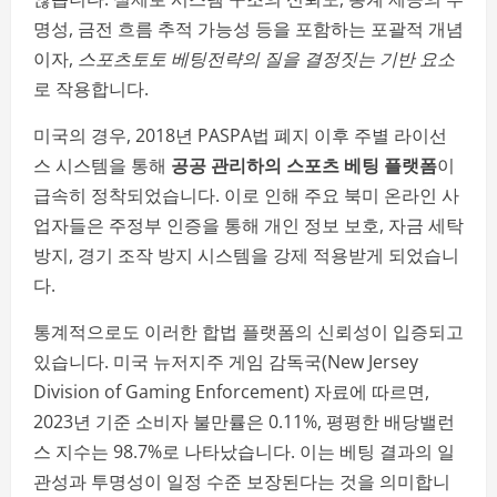
명성, 금전 흐름 추적 가능성 등을 포함하는 포괄적 개념
이자,
스포츠토토 베팅전략의 질을 결정짓는 기반 요소
로 작용합니다.
미국의 경우, 2018년 PASPA법 폐지 이후 주별 라이선
스 시스템을 통해
공공 관리하의 스포츠 베팅 플랫폼
이
급속히 정착되었습니다. 이로 인해 주요 북미 온라인 사
업자들은 주정부 인증을 통해 개인 정보 보호, 자금 세탁
방지, 경기 조작 방지 시스템을 강제 적용받게 되었습니
다.
통계적으로도 이러한 합법 플랫폼의 신뢰성이 입증되고
있습니다. 미국 뉴저지주 게임 감독국(New Jersey
Division of Gaming Enforcement) 자료에 따르면,
2023년 기준 소비자 불만률은 0.11%, 평평한 배당밸런
스 지수는 98.7%로 나타났습니다. 이는 베팅 결과의 일
관성과 투명성이 일정 수준 보장된다는 것을 의미합니