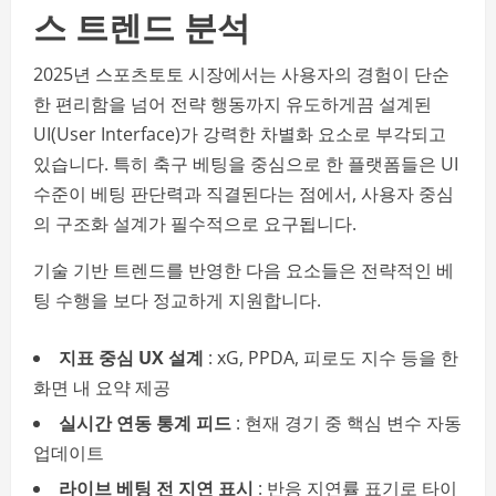
스 트렌드 분석
2025년 스포츠토토 시장에서는 사용자의 경험이 단순
한 편리함을 넘어 전략 행동까지 유도하게끔 설계된
UI(User Interface)가 강력한 차별화 요소로 부각되고
있습니다. 특히 축구 베팅을 중심으로 한 플랫폼들은 UI
수준이 베팅 판단력과 직결된다는 점에서, 사용자 중심
의 구조화 설계가 필수적으로 요구됩니다.
기술 기반 트렌드를 반영한 다음 요소들은 전략적인 베
팅 수행을 보다 정교하게 지원합니다.
지표 중심 UX 설계
: xG, PPDA, 피로도 지수 등을 한
화면 내 요약 제공
실시간 연동 통계 피드
: 현재 경기 중 핵심 변수 자동
업데이트
라이브 베팅 전 지연 표시
: 반응 지연률 표기로 타이