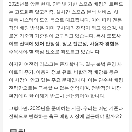
2025년을 앞둔 현재, 인터넷 기반 스포츠 베팅의 트렌드
는 고도화된 알고리즘, 실시간 스포츠 분석 서비스, AI
예측 시스템의 도입 등으로 대표됩니다. 이에 따라
전통
적인 베팅 방식은 이미 구시대의 전략
이 되고 있으며, 새
로운 기준과 기준점이 요구되고 있습니다. 특히
토토사
이트 선택에 있어 안정성, 정보 접근성, 사용자 경험
은
주목해야 할 핵심 요소로 떠오르고 있습니다.
하지만 여전히 리스크는 존재합니다. 일부 불법 운영 사
이트의 증가, 이용자 정보 유출, 비합리적 배당률 등은
이 시장이 안고 있는 주요 문제입니다. 이는 단순한 베팅
전략만으로는 극복할 수 없는 영역이며, 전반적인 시장
환경에 대한 이해가 반드시 선행되어야 합니다.
그렇다면, 2025년을 준비하는 지금, 우리는 어떤 기준과
전략으로 변화하는 축구 베팅 시장에 접근해야 할까요?