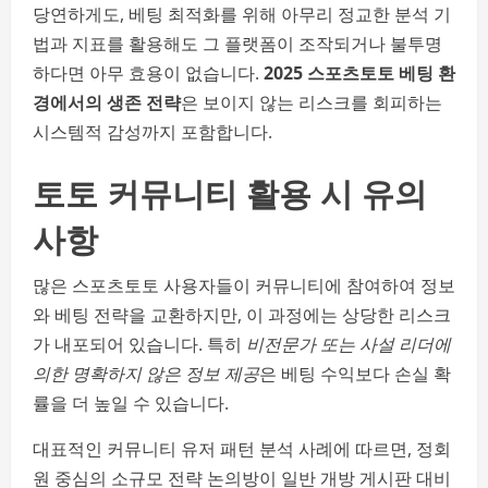
당연하게도, 베팅 최적화를 위해 아무리 정교한 분석 기
법과 지표를 활용해도 그 플랫폼이 조작되거나 불투명
하다면 아무 효용이 없습니다.
2025 스포츠토토 베팅 환
경에서의 생존 전략
은 보이지 않는 리스크를 회피하는
시스템적 감성까지 포함합니다.
토토 커뮤니티 활용 시 유의
사항
많은 스포츠토토 사용자들이 커뮤니티에 참여하여 정보
와 베팅 전략을 교환하지만, 이 과정에는 상당한 리스크
가 내포되어 있습니다. 특히
비전문가 또는 사설 리더에
의한 명확하지 않은 정보 제공
은 베팅 수익보다 손실 확
률을 더 높일 수 있습니다.
대표적인 커뮤니티 유저 패턴 분석 사례에 따르면, 정회
원 중심의 소규모 전략 논의방이 일반 개방 게시판 대비