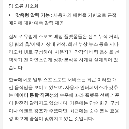
밍 오류 최소화
맞춤형 알림 기능
: 사용자의 패턴을 기반으로 근접
매치에 대한 예측 알림 제공
실제로 유럽계 스포츠 베팅 플랫폼들은 선수 누적 거리,
양 팀의 홈/어웨이 상대 전적, 최신 부상 뉴스 등을
시나
리오형 UI
로 구성하여, 사용자가 각각의 베팅 옵션을 선
택하기 전 자연스럽게 상황 분석을 하게끔 설계되어 있
습니다.
한국에서도 일부 스포츠토토 서비스는 최근 이러한 개
선 움직임을 보이고 있으며, 사용자 인터페이스가 갖추
는
데이터 통합·직관성
의 수준에 따라 플랫폼 선택 기준
이 완전히 달라지고 있습니다. 기존에는 단순 화면 구성
이나 이벤트 강조가 주였다면, 최근에는 순수 분석 효용
성 확보에 중심이 맞춰지고 있는 것입니다.